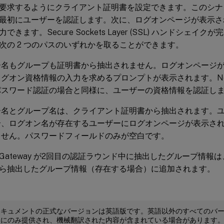
要求するようにクライアント証明書を設定できます。このシナ
最初にユーザーを認証します。次に、ログオンページが表示さ
できます。Secure Sockets Layer (SSL) ハンドシェ
次の 2 つのパスのいずれかを取ることができます。
ー名もグループも証明書から抽出されません。ログオンページ
グオン資格情報の入力を求めるプロンプトが表示されます。NetScal
パスワード認証の場合と同様に、ユーザーの資格情報を認証し
ー名とグループ名は、クライアント証明書から抽出されます。
合、ログオン名が存在するユーザーにログオンページが表示さ
ません。パスワードフィールドのみが空白です。
er Gateway が2回目の認証ラウンド中に抽出したグループ情報は、Net
ら抽出したグループ情報（存在する場合）に追加されます。
ドキュメントの正式なバージョンは英語版です。英語以外のすべてのバ
めにのみ提供され、機械翻訳された内容が含まれている場合があります