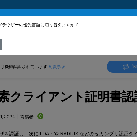
ブラウザーの優先言語に切り替えますか ?
ツは動的に機械翻訳されています。
フィ
ler Gateway
Citrix Gateway 13.0
認証と承認
英
は機械翻訳されています.
免責事項
要素クライアント証明書認
C
 1, 2024
寄稿者:
ザを認証し、次に LDAP や RADIUS などのセカンダリ認証