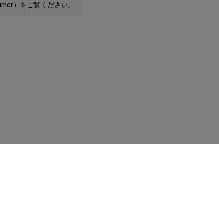
claimer）をご覧ください。
に関する選択肢
|
プライバシーと法令
|
Cookieの設定
|
docs.cloud.com
© 1999-
2026
Cloud Software Group, Inc. All rights reserved.