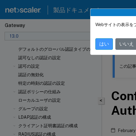
製品ドキュメント
Webサイトの表示を
Gateway
このコンテン
13.0
NetSca
はい
いいえ
デフォルトのグローバル認証タイプの設定
認可なしの認証の設定
この記事
認可の設定
認証の無効化
特定の時刻の認証の設定
Con
認証ポリシーの仕組み
ローカルユーザの設定
<
Auth
グループの設定
LDAP認証の構成
クライアント証明書認証の構成
February
RADIUS認証の構成