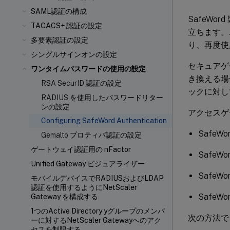
SAML認証の構成
SafeW
TACACS+ 認証の設定
立ちます。
多要素認証の設定
り、再度使
シングルサインオンの設定
セキュアゲー
ワンタイムパスワードの使用の設定
き換える場合
RSA SecurID 認証の設定
ックに対し
RADIUS を使用したパスワードリター
ンの設定
アクセスゲ
Configuring SafeWord Authentication
SafeWo
Gemalto プロティバ認証の設定
ゲートウェイ認証用の nFactor
SafeW
Unified Gateway ビジュアライザー
SafeWord
モバイルデバイスでRADIUSおよびLDAP
認証を使用するようにNetScaler
SafeW
Gateway を構成する
1つのActive Directory yグループのメンバ
次の方法で、
ーに対するNetScaler Gatewayへのアク
セスを制限する