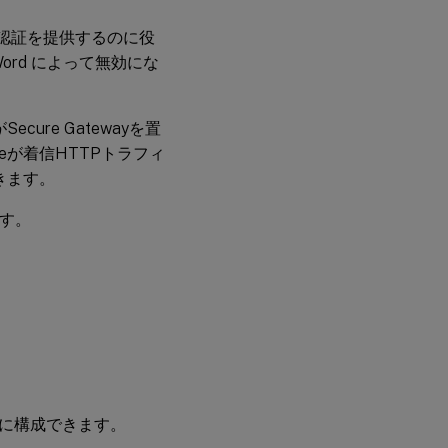
な認証を提供するのに役
ord によって無効にな
cure Gatewayを置
ceが着信HTTPトラフィ
きます。
ます。
るように構成できます。