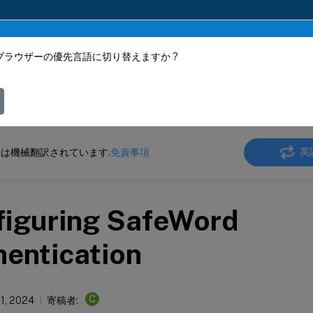
ブラウザーの優先言語に切り替えますか ?
ツは動的に機械翻訳されています。
フィ
ler Gateway
Citrix Gateway 13.0
認証と承認
英
は機械翻訳されています.
免責事項
figuring SafeWord
entication
C
 1, 2024
寄稿者: