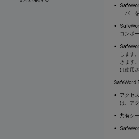
SafeW
ーバー
SafeWo
コンポー
SafeW
します。A
きます。こ
は使用
SafeWo
アクセス
は、アク
共有シ
SafeW