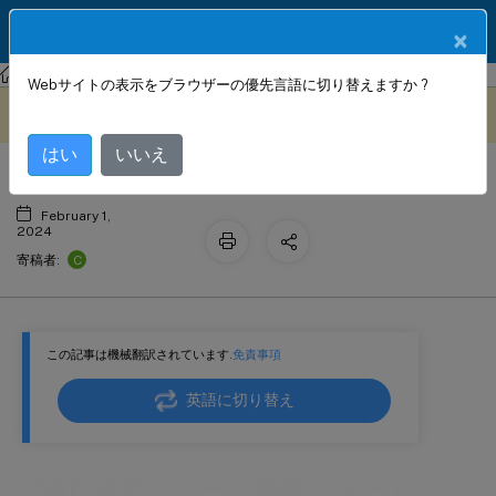
製品ドキュメン
JA
×
ト
NetScaler Gateway
Citrix Gateway 13.0
認証と承認
Webサイトの表示をブラウザーの優先言語に切り替えますか ?
LDAP 認可グループ属性フィールド
このコンテンツは動的に機械
フィードバックを提供する
翻訳されています。
はい
いいえ
February 1,
2024
C
寄稿者:
この記事は機械翻訳されています.
免責事項
英語に切り替え
LDAP 認可グループ属性フィールド