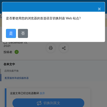
ZH
产品文档
×
NetScaler
Citrix ADC 12.1
是否要使用您的浏览器的首选语言切换到该 Web 站点?
负载平衡
此内容已经过机器动态翻译。
在此处提供反馈
是
否
December 15,
2021
C
投稿者:
在本文中
启用负载平衡
配置服务和虚拟服务器
这篇文章已经过机器翻译.
放弃
切换到英文