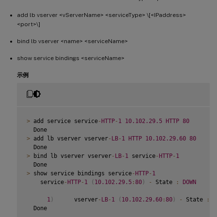
add lb vserver <vServerName> <serviceType> \[<IPaddress>
<port>\]
bind lb vserver <name> <serviceName>
show service bindings <serviceName>
示例
>
 add service service
-
HTTP
-
1
10.102
.29
.5
HTTP
80
>
 add lb vserver vserver
-
LB
-
1
HTTP
10.102
.29
.60
80
>
 bind lb vserver vserver
-
LB
-
1
 service
-
HTTP
-
1
>
 show service bindings service
-
HTTP
-
1
    service
-
HTTP
-
1
(
10.102
.29
.5
:
80
)
-
 State 
:
DOWN
1
)
      vserver
-
LB
-
1
(
10.102
.29
.60
:
80
)
-
 State 
:
D
  Done
