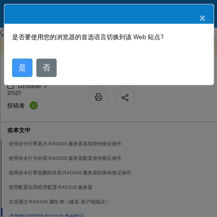
ZH
产品文档
×
NetScaler
Citrix ADC 13.0
身份验证、授权和审核应用程序流量
是否要使用您的浏览器的首选语言切换到该 Web 站点?
RADIUS 身份验证
此内容已经过机器动态翻译。
在此处提供反馈
是
否
October 7,
2021
C
投稿者:
在本文中
使用命令行界面为 RADIUS 服务器添加身份验证操作
使用命令行为外部 RADIUS 服务器配置身份验证操作
使用命令行界面删除外部 RADIUS 服务器的身份验证操作
使用配置实用程序配置 RADIUS 服务器
支持通过 RADIUS 属性 66（隧道-客户端端点）
支持验证端到端 RADIUS 身份验证