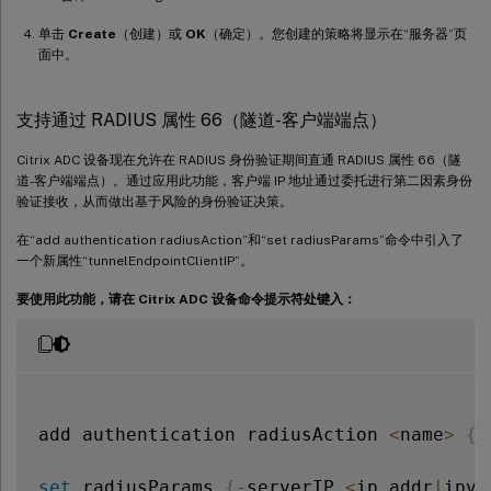
单击
Create
（创建）或
OK
（确定）。您创建的策略将显示在“服务器”页
面中。
支持通过 RADIUS 属性 66（隧道-客户端端点）
Citrix ADC 设备现在允许在 RADIUS 身份验证期间直通 RADIUS 属性 66（隧
道-客户端端点）。通过应用此功能，客户端 IP 地址通过委托进行第二因素身份
验证接收，从而做出基于风险的身份验证决策。
在“add authentication radiusAction”和“set radiusParams”命令中引入了
一个新属性“tunnelEndpointClientIP”。
要使用此功能，请在 Citrix ADC 设备命令提示符处键入：
add authentication radiusAction 
<
name
>
{
-
set
 radiusParams 
{
-
serverIP 
<
ip_addr
|
ipv6