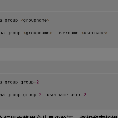
a group 
<
groupname
>
aa group 
<
groupname
>
-
username 
<
username
>
a group group
-
2
aa group group
-
2
-
username user
-
2