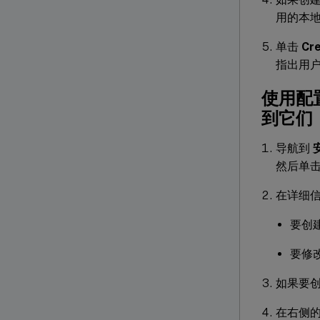
用的本
单击
Cr
指出用
使用配
到它们
导航到
然后单
在详细
要创
要修
如果要创
在右侧