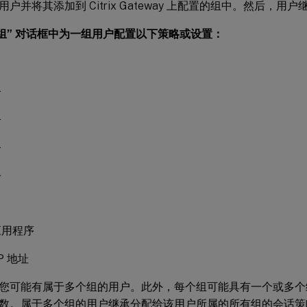
户并将其添加到 Citrix Gateway 上配置的组中。然后，用
“组” 对话框中为一组用户配置以下策略或设置：
略
略
略
略
应用程序
P 地址
您可能有属于多个组的用户。此外，每个组可能具有一个或多个
数。属于多个组的用户继承分配给该用户所属的所有组的会话策