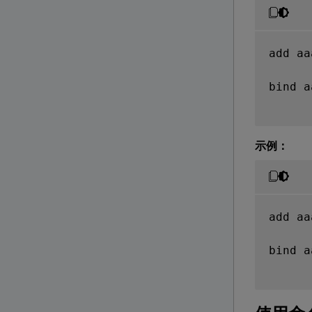
add aa
bind a
示例：
add aa
bind a