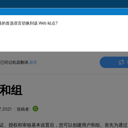
的首选语言切换到该 Web 站点?
机器动态翻译。
在此
ler
Citrix ADC 13.0
身份验证、授权和审核应用程序流量
已经过机器翻译.
放弃
和组
C
7, 2021
投稿者:
证、授权和审核基本设置后，您可以创建用户和组。首先为通过 Citr