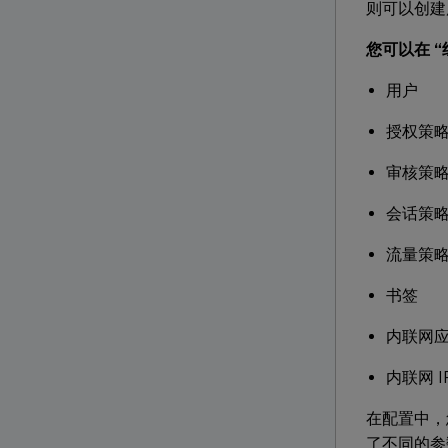
则可以创建用
您可以在 
用户
授权策
审核策
会话策
流量策
书签
内联网
内联网 I
在配置中，
了不同的参