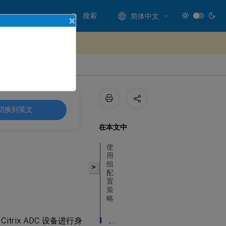
搜索
简体中文
×
处提供反馈
切换到英文
在本文中
使
用
组
>
配
置
策
略
ix ADC 设备进行身
创