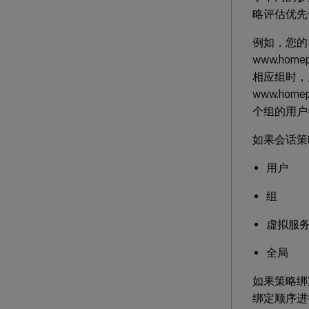
略评估优先
例如，您的 g
www.ho
相应组时，
www.ho
个组的用户都能
如果会话策
用户
组
虚拟服
全局
如果策略绑
绑定顺序进