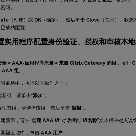
地密码。
eate
（创建）或
OK
（确定），然后单击
Close
（关闭）。状态
户已成功配置。
置实用程序配置身份验证、授权和审核本地
安全 > AAA-应用程序流量 > 来自 Citrix Gateway 的组
，展开
C
击
AAA 组
。
信息窗格中，执行以下操作之一：
建新组，请单击“
添加
”。
改现有组，请选择该组，然后单击“
编辑
”。
建新组，请在“
创建 AAA 组
”对话框的“
组名称
”文本框中键入该
的
高级
区域中，单击
AAA 用户
。