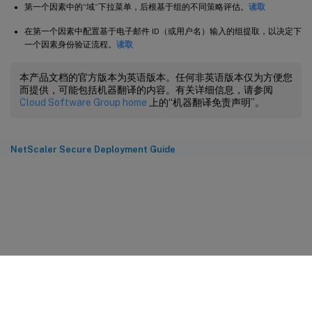
第一个因素中的“域”下拉菜单，后根基于组的不同策略评估。
读取
在第一个因素中配置基于电子邮件 ID（或用户名）输入的组提取，以决定下
一个因素身份验证流程。
读取
本产品文档的官方版本为英语版本。任何非英语版本仅为方便您
而提供，可能包括机器翻译的内容。有关详细信息，请参阅
Cloud Software Group home
上的“机器翻译免责声明”。
NetScaler Secure Deployment Guide