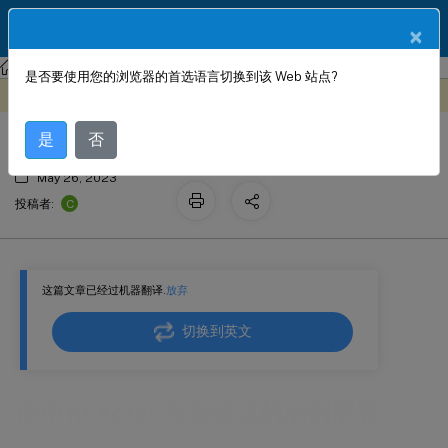
ZH
产品文档
×
NetScaler
Citrix ADC 13.0
身份验证、授权和审核应用程序流量
是否要使用您的浏览器的首选语言切换到该 Web 站点?
使用 nFactor 身份验证的示例部署
此内容已经过机器动态翻译。
在此处提供反馈
是
否
May 26, 2023
C
投稿者:
这篇文章已经过机器翻译.
放弃
切换到英文
使用 nFactor 身份验证的示例部署