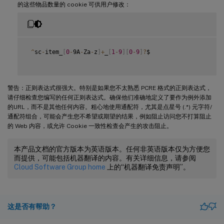
的这些物品数量的 cookie 可供用户修改：
^
sc
-
item_
[
0
-
9A
-
Za
-
z
]
+
_
[
1
-
9
]
[
0
-
9
]
?
$

警告：正则表达式很强大。特别是如果您不太熟悉 PCRE 格式的正则表达式，
请仔细检查您编写的任何正则表达式。确保他们准确地定义了要作为例外添加
的URL，而不是其他任何内容。粗心地使用通配符，尤其是点星号 (.*) 元字符/
通配符组合，可能会产生您不希望或期望的结果，例如阻止访问您不打算阻止
的 Web 内容，或允许 Cookie 一致性检查会产生的攻击阻止。
本产品文档的官方版本为英语版本。任何非英语版本仅为方便您
而提供，可能包括机器翻译的内容。有关详细信息，请参阅
Cloud Software Group home
上的“机器翻译免责声明”。
这是否有帮助？