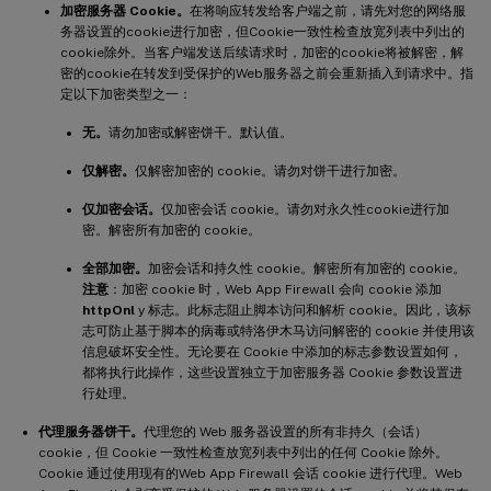
加密服务器 Cookie。
在将响应转发给客户端之前，请先对您的网络服
务器设置的cookie进行加密，但Cookie一致性检查放宽列表中列出的
cookie除外。当客户端发送后续请求时，加密的cookie将被解密，解
密的cookie在转发到受保护的Web服务器之前会重新插入到请求中。指
定以下加密类型之一：
无。
请勿加密或解密饼干。默认值。
仅解密。
仅解密加密的 cookie。请勿对饼干进行加密。
仅加密会话。
仅加密会话 cookie。请勿对永久性cookie进行加
密。解密所有加密的 cookie。
全部加密。
加密会话和持久性 cookie。解密所有加密的 cookie。
注意
：加密 cookie 时，Web App Firewall 会向 cookie 添加
httpOnl
y 标志。此标志阻止脚本访问和解析 cookie。因此，该标
志可防止基于脚本的病毒或特洛伊木马访问解密的 cookie 并使用该
信息破坏安全性。无论要在 Cookie 中添加的标志参数设置如何，
都将执行此操作，这些设置独立于加密服务器 Cookie 参数设置进
行处理。
代理服务器饼干。
代理您的 Web 服务器设置的所有非持久（会话）
cookie，但 Cookie 一致性检查放宽列表中列出的任何 Cookie 除外。
Cookie 通过使用现有的Web App Firewall 会话 cookie 进行代理。Web