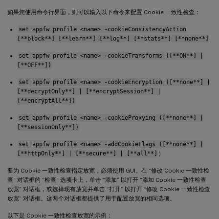
如果您使用命令行界面，则可以输入以下命令来配置 Cookie 一致性检查：
set appfw profile <name> -cookieConsistencyAction
[**block**] [**learn**] [**log**] [**stats**] [**none**]
set appfw profile <name> -cookieTransforms ([**ON**] |
[**OFF**])
set appfw profile <name> -cookieEncryption ([**none**] |
[**decryptOnly**] | [**encryptSession**] |
[**encryptAll**])
set appfw profile <name> -cookieProxying ([**none**] |
[**sessionOnly**])
set appfw profile <name> -addCookieFlags ([**none**] |
[**httpOnly**] | [**secure**] | [**all**]
)
要为 Cookie 一致性检查指定放宽，必须使用 GUI。在 “修改 Cookie 一致性检
查” 对话框的 “检查” 选项卡上，单击 “添加” 以打开 “添加 Cookie 一致性检查
放宽” 对话框，或选择现有放宽并单击 “打开” 以打开 “修改 Cookie 一致性检查
放宽” 对话框。这两个对话框都提供了用于配置放宽的相同选项。
以下是 Cookie 一致性检查放宽的示例：