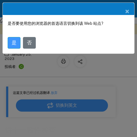
ZH
产品文档
×
NetScaler
NetScaler 14.1
Web App Firewall
是否要使用您的浏览器的首选语言切换到该 Web 站点?
饼干一致性检查
此内容已经过机器动态翻译。
在此处提供反馈
是
否
January 25,
2023
C
投稿者:
这篇文章已经过机器翻译.
放弃
切换到英文
饼干一致性检查