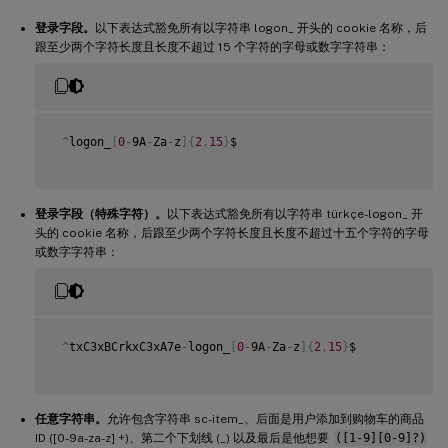
登录字段。
以下表达式豁免所有以字符串 logon_ 开头的 cookie 名称，后
跟至少两个字符长度且长度不超过 15 个字符的字母或数字字符串：
^
logon_
[
0
-
9A
-
Za
-
z
]
{
2
,
15
}
$

登录字段（特殊字符）。
以下表达式豁免所有以字符串 türkçe-logon_ 开
头的 cookie 名称，后跟至少两个字符长度且长度不超过十五个字符的字母
或数字字符串：
^
txC3xBCrkxC3xA7e
-
logon_
[
0
-
9A
-
Za
-
z
]
{
2
,
15
}
$

任意字符串。
允许包含字符串 sc-item_、后面是用户添加到购物车的商品
ID ([0-9a-za-z] +)、第二个下划线 (_) 以及最后是他想要
([1-9][0-9]?)