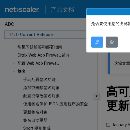
产品文档
是否要使用您的浏览器
ADC
此内容已经过
14.1 - Current Release
NetSca
是
否
常见问题解答和部署指南
Citrix Web App Firewall 简介
这篇文章
配置 Web App Firewall
签名
手动配置签名功能
高可
添加或删除签名对象
配置或修改签名对象
<
更新
使用签名保护 JSON 应用程序的安全
更新签名对象
签名自动更新
January 5
Snort 规则集成