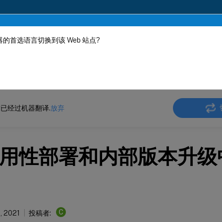
的首选语言切换到该 Web 站点?
机器动态翻译。
在此
ler
NetScaler 14.1
Web App Firewall
已经过机器翻译.
放弃
用性部署和内部版本升级
C
, 2021
投稿者: