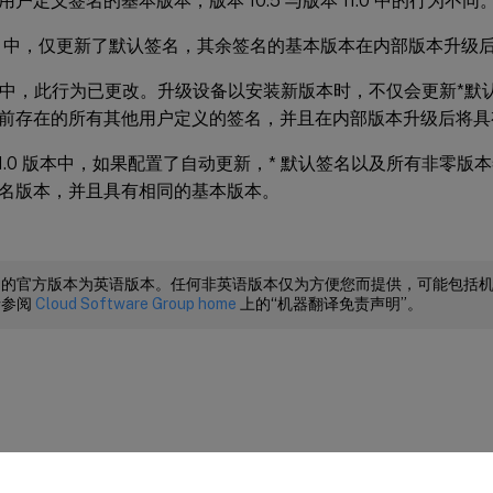
户定义签名的基本版本，版本 10.5 与版本 11.0 中的行为不同
0.5 中，仅更新了默认签名，其余签名的基本版本在内部版本升级
1.0 中，此行为已更改。升级设备以安装新版本时，不仅会更新*
前存在的所有其他用户定义的签名，并且在内部版本升级后将具
 和 11.0 版本中，如果配置了自动更新，* 默认签名以及所有非零
名版本，并且具有相同的基本版本。
档的官方版本为英语版本。任何非英语版本仅为方便您而提供，可能包括
请参阅
Cloud Software Group home
上的“机器翻译免责声明”。