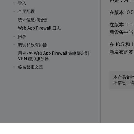
但是，对于用
导入
全局配置
在版本 1
统计信息和报告
在版本 1
Web App Firewall 日志
新设备中当
附录
在 10.5
调试和故障排除
新发布的签
用例 - 将 Web App Firewall 策略绑定到
VPN 虚拟服务器
签名警报文章
本产品文
细信息，