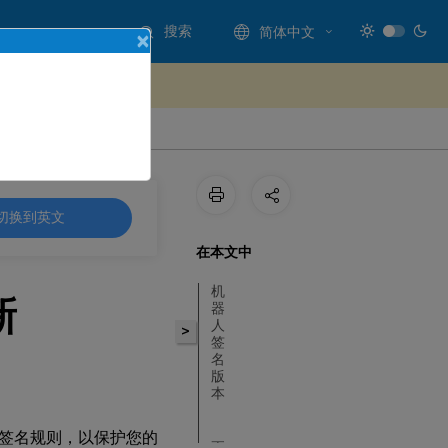
搜索
简体中文
×
处提供反馈
切换到英文
在本文中
机
新
器
人
>
签
名
版
本
签名规则，以保护您的
更