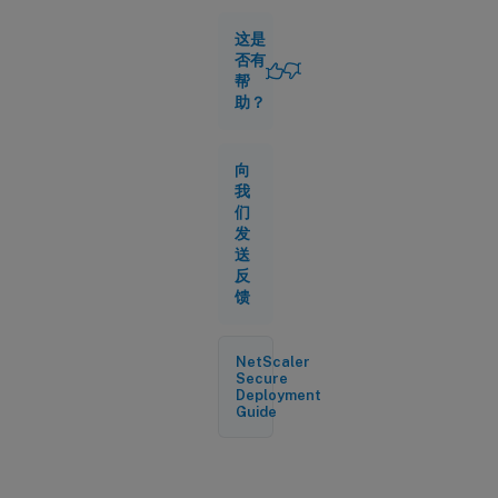
新
了
这是
bot
否有
签
帮
名
助？
新
向
的
我
机
器
们
人
发
签
送
名
反
馈
NetScaler
Secure
Deployment
Guide