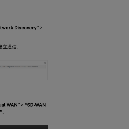
twork Discovery”
>
 建立通信。
tual WAN”
>
“SD-WAN
”
。