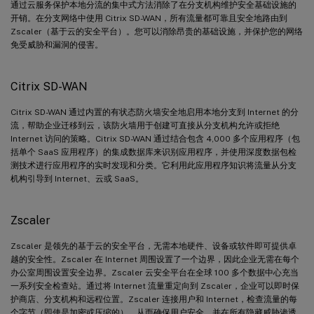
通过云服务保护本地分流的集中式方法消除了在分支机构维护安全基础设施的
开销。在分支网络中使用 Citrix SD-WAN，所有流量都可靠且安全地路由到
Zscaler（基于云的安全平台）。您可以消除昂贵的基础设施，并保护您的网络
免受威胁和漏洞的侵害。
Citrix SD-WAN
Citrix SD-WAN 通过内置的有状态防火墙安全地启用本地分支到 Internet 的分
流，帮助企业迁移到云，该防火墙用于创建可直接从分支机构允许或拒绝
Internet 访问的策略。Citrix SD-WAN 通过结合包含 4,000 多个应用程序（包
括单个 SaaS 应用程序）的集成数据库来识别应用程序，并使用深度数据包检
测技术进行应用程序的实时发现和分类。它利用此应用程序知识将流量从分支
机构引导到 Internet、云或 SaaS。
Zscaler
Zscaler 是领先的基于云的安全平台，无需本地硬件、设备或软件即可提供卓
越的安全性。Zscaler 在 Internet 周围设置了一个边界，因此企业无需在每个
办公室周围设置安全边界。Zscaler 云安全平台在全球 100 多个数据中心充当
一系列安全检查站。通过将 Internet 流量重定向到 Zscaler，企业可以即时保
护商店、分支机构和远程位置。Zscaler 连接用户和 Internet，检查流量的每
个字节（即使是加密或压缩的），从而确保用户安全，并在所有隐藏威胁渗透