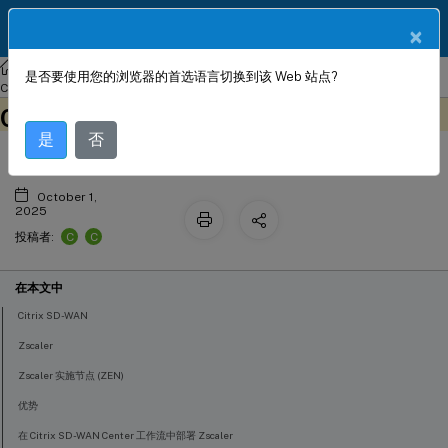
ZH
产品文档
×
Citrix SD-WAN Center
Citrix SD-WAN
Center
Citrix SD-WAN
是否要使用您的浏览器的首选语言切换到该 Web 站点?
™
使用 Citrix SD-WAN
Center 集成
Center 11
此内容已经过机器动态翻译。
™
在此处提供反馈
Citrix SD-WAN
和 Zscaler
是
否
October 1,
2025
C
C
投稿者:
在本文中
Citrix SD-WAN
Zscaler
Zscaler 实施节点 (ZEN)
优势
在 Citrix SD-WAN Center 工作流中部署 Zscaler