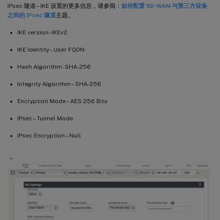
IPsec 隧道 – IKE 设置的更多信息，请参阅：
如何配置 SD-WAN 与第三方设备
之间的 IPsec 隧道
主题。
IKE version - IKEv2
IKE Identity – User FQDN
Hash Algorithm - SHA-256
Integrity Algorithm – SHA-256
Encryption Mode – AES 256 Bits
IPsec – Tunnel Mode
IPsec Encryption – Null