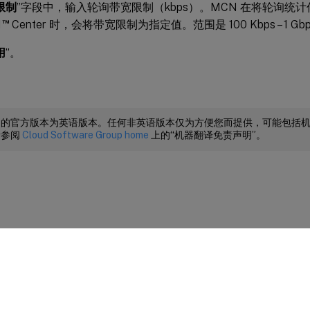
限制
”字段中，输入轮询带宽限制（kbps）。MCN 在将轮询统计信息
™
N
Center 时，会将带宽限制为指定值。范围是 100 Kbps – 1 Gb
用
”。
档的官方版本为英语版本。任何非英语版本仅为方便您而提供，可能包括
请参阅
Cloud Software Group home
上的“机器翻译免责声明”。
站点反馈
|