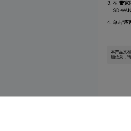
在“
带宽
SD-WA
单击“
应
本产品文
细信息，