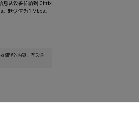
从设备传输到 Citrix
ps。默认值为 1 Mbps。
机器翻译的内容。有关详
您的隐私选择
|
隐私和法律条款
|
Cookie 首选项
|
docs.cloud.com