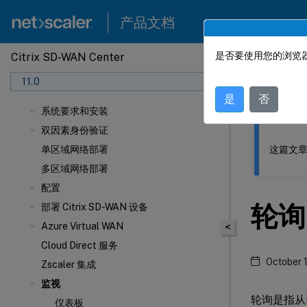
产品文档
是否要使用您的浏览器
Citrix SD-WAN Center
此内容已经过
11.0
Citrix
是
否
系统要求和安装
双因素身份验证
这篇文章
单区域网络部署
多区域网络部署
配置
轮询
部署 Citrix SD-WAN 设备
Azure Virtual WAN
<
Cloud Direct 服务
October 
Zscaler 集成
监视
轮询是指从
仪表板