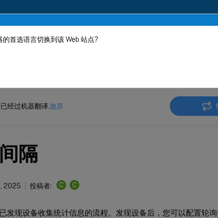
的首选语言切换到该 Web 站点?
机器动态翻译。
在此
 SD-WAN Center
Citrix SD-WAN
Center
Citrix SD-WAN
Center 11
已经过机器翻译.
放弃
间隔
C
C
1, 2025
投稿者:
已发现设备收集统计信息的流程。发现设备后，您可以配置轮询