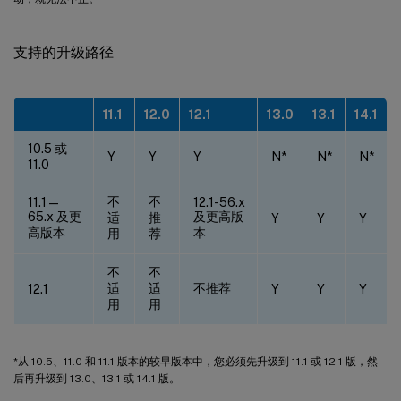
支持的升级路径
11.1
12.0
12.1
13.0
13.1
14.1
10.5 或
Y
Y
Y
N*
N*
N*
11.0
不
不
11.1—
12.1-56.x
65.x 及更
及更高版
适
推
Y
Y
Y
高版本
本
用
荐
不
不
适
适
不推荐
12.1
Y
Y
Y
用
用
*从 10.5、11.0 和 11.1 版本的较早版本中，您必须先升级到 11.1 或 12.1 版，然
后再升级到 13.0、13.1 或 14.1 版。