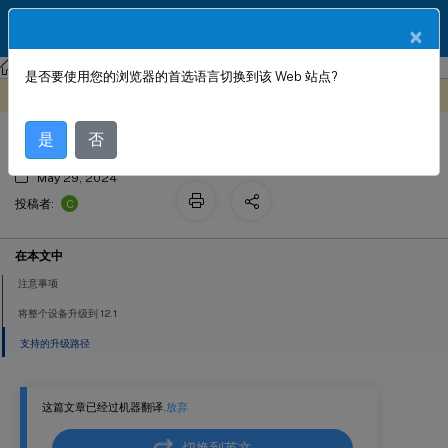
ZH
产品文档
×
NetScaler SDX
Citrix ADC SDX 12.1
是否要使用您的浏览器的首选语言切换到该 Web 站点?
单捆绑包升级
此内容已经过机器动态翻译。
在此处提供反馈
是
否
May 29, 2024
C
投稿者:
在本文中
注意事项
将整个设备升级到 12.1
支持的升级路径
这篇文章已经过机器翻译.
放弃