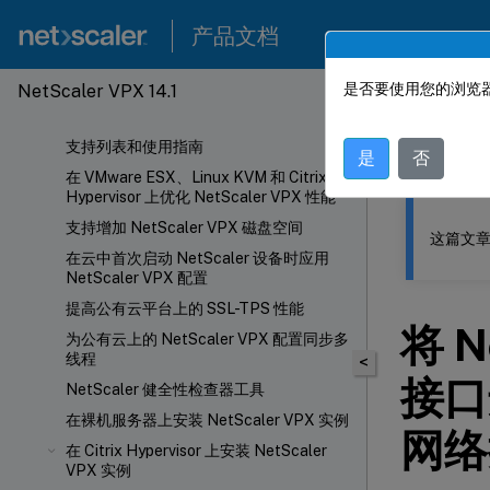
产品文档
是否要使用您的浏览器
NetScaler VPX 14.1
此内容已经过
支持列表和使用指南
NetSca
是
否
在 VMware ESX、Linux KVM 和 Citrix
Hypervisor 上优化 NetScaler VPX 性能
支持增加 NetScaler VPX 磁盘空间
这篇文章
在云中首次启动 NetScaler 设备时应用
NetScaler VPX 配置
提高公有云平台上的 SSL-TPS 性能
将 N
为公有云上的 NetScaler VPX 配置同步多
线程
<
接口
NetScaler 健全性检查器工具
在裸机服务器上安装 NetScaler VPX 实例
网络
在 Citrix Hypervisor 上安装 NetScaler
VPX 实例