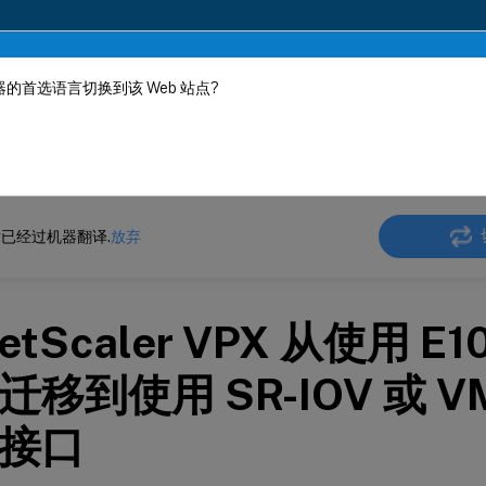
的首选语言切换到该 Web 站点?
机器动态翻译。
在此
ler VPX
NetScaler VPX 14.1
已经过机器翻译.
放弃
etScaler VPX 从使用 E
迁移到使用 SR-IOV 或 V
接口