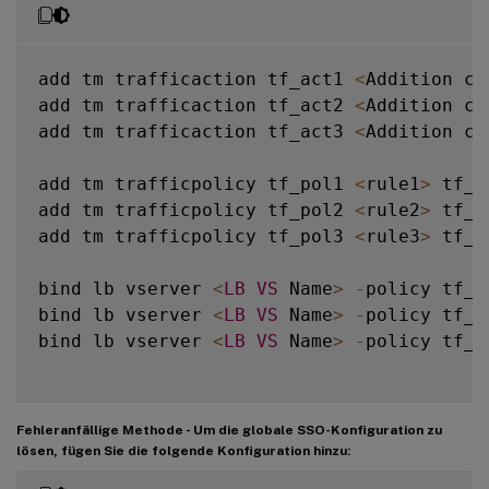
add tm trafficaction tf_act1 
<
Addition co
add tm trafficaction tf_act2 
<
Addition co
add tm trafficaction tf_act3 
<
Addition co
add tm trafficpolicy tf_pol1 
<
rule1
>
 tf_a
add tm trafficpolicy tf_pol2 
<
rule2
>
 tf_a
add tm trafficpolicy tf_pol3 
<
rule3
>
 tf_a
bind lb vserver 
<
LB
VS
 Name
>
-
policy tf_p
bind lb vserver 
<
LB
VS
 Name
>
-
policy tf_p
bind lb vserver 
<
LB
VS
 Name
>
-
policy tf_p
Fehleranfällige Methode - Um die globale SSO-Konfiguration zu
lösen, fügen Sie die folgende Konfiguration hinzu: