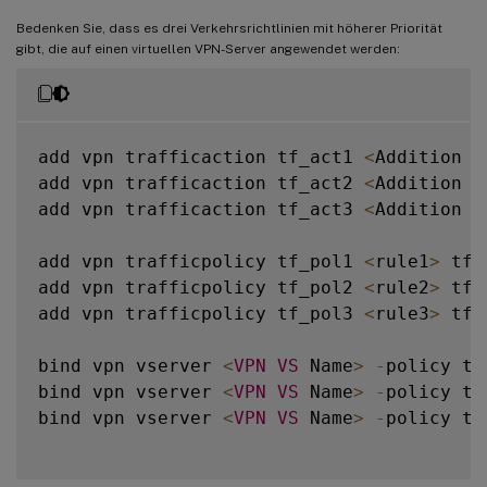
Bedenken Sie, dass es drei Verkehrsrichtlinien mit höherer Priorität
gibt, die auf einen virtuellen VPN-Server angewendet werden:
add vpn trafficaction tf_act1 
<
Addition c
add vpn trafficaction tf_act2 
<
Addition c
add vpn trafficaction tf_act3 
<
Addition c
add vpn trafficpolicy tf_pol1 
<
rule1
>
 tf_
add vpn trafficpolicy tf_pol2 
<
rule2
>
 tf_
add vpn trafficpolicy tf_pol3 
<
rule3
>
 tf_
bind vpn vserver 
<
VPN
VS
 Name
>
-
policy tf
bind vpn vserver 
<
VPN
VS
 Name
>
-
policy tf
bind vpn vserver 
<
VPN
VS
 Name
>
-
policy tf