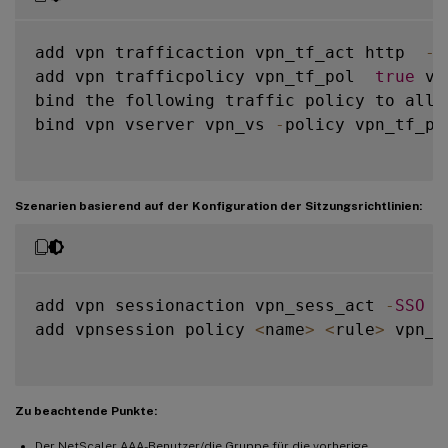
add vpn trafficaction vpn_tf_act http  
-
S
add vpn trafficpolicy vpn_tf_pol  
true
 vp
bind the following traffic policy to all 
bind vpn vserver vpn_vs 
-
policy vpn_tf_po
Szenarien basierend auf der Konfiguration der Sitzungsrichtlinien:
add vpn sessionaction vpn_sess_act 
-
SSO
O
add vpnsession policy 
<
name
>
<
rule
>
 vpn_s
Zu beachtende Punkte:
Der NetScaler AAA-Benutzer/die Gruppe für die vorherige