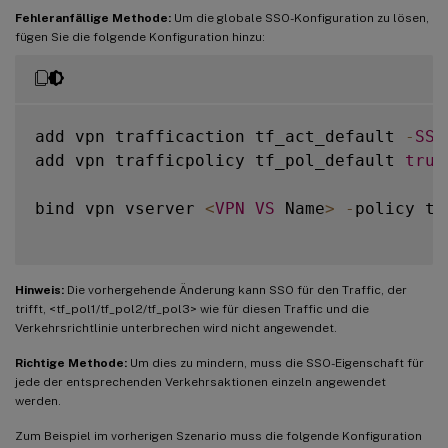
Fehleranfällige Methode:
Um die globale SSO-Konfiguration zu lösen,
fügen Sie die folgende Konfiguration hinzu:
add vpn trafficaction tf_act_default 
-
SSO
add vpn trafficpolicy tf_pol_default 
true
bind vpn vserver 
<
VPN
VS
 Name
>
-
policy tf
Hinweis:
Die vorhergehende Änderung kann SSO für den Traffic, der
trifft, <tf_pol1/tf_pol2/tf_pol3> wie für diesen Traffic und die
Verkehrsrichtlinie unterbrechen
wird nicht angewendet.
Richtige Methode:
Um dies zu mindern, muss die SSO-Eigenschaft für
jede der entsprechenden Verkehrsaktionen einzeln angewendet
werden.
Zum Beispiel im vorherigen Szenario muss die folgende Konfiguration