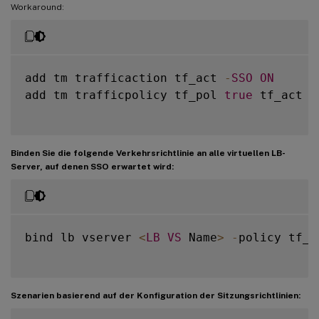
Workaround:
add tm trafficaction tf_act 
-
SSO
ON
add tm trafficpolicy tf_pol 
true
 tf_act

Binden Sie die folgende Verkehrsrichtlinie an alle virtuellen LB-
Server, auf denen SSO erwartet wird:
bind lb vserver 
<
LB
VS
 Name
>
-
policy tf_p
Szenarien basierend auf der Konfiguration der Sitzungsrichtlinien: