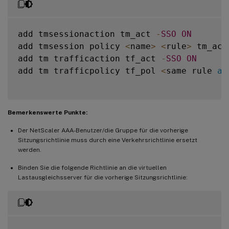
add tmsessionaction tm_act 
-
SSO
ON
add tmsession policy 
<
name
>
<
rule
>
 tm_act

add tm trafficaction tf_act 
-
SSO
ON
add tm trafficpolicy tf_pol 
<
same rule 
as
Bemerkenswerte Punkte:
Der NetScaler AAA-Benutzer/die Gruppe für die vorherige
Sitzungsrichtlinie muss durch eine Verkehrsrichtlinie ersetzt
werden.
Binden Sie die folgende Richtlinie an die virtuellen
Lastausgleichsserver für die vorherige Sitzungsrichtlinie: