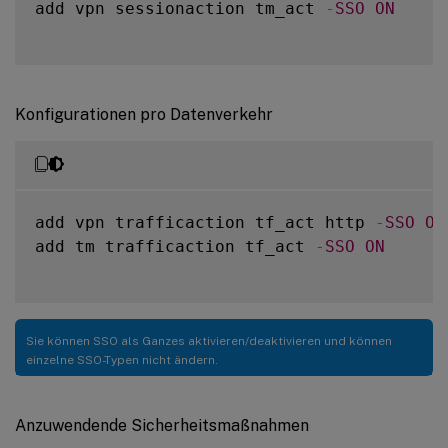
add vpn sessionaction tm_act 
-
SSO
ON
Konfigurationen pro Datenverkehr
add vpn trafficaction tf_act http 
-
SSO
ON
add tm trafficaction tf_act 
-
SSO
ON
Sie können SSO als Ganzes aktivieren/deaktivieren und können
einzelne SSO-Typen nicht ändern.
Anzuwendende Sicherheitsmaßnahmen