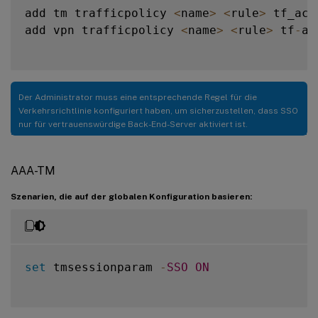
add tm trafficpolicy 
<
name
>
<
rule
>
 tf_act

add vpn trafficpolicy 
<
name
>
<
rule
>
 tf
-
act
Der Administrator muss eine entsprechende Regel für die
Verkehrsrichtlinie konfiguriert haben, um sicherzustellen, dass SSO
nur für vertrauenswürdige Back-End-Server aktiviert ist.
AAA-TM
Szenarien, die auf der globalen Konfiguration basieren:
set
 tmsessionparam 
-
SSO
ON