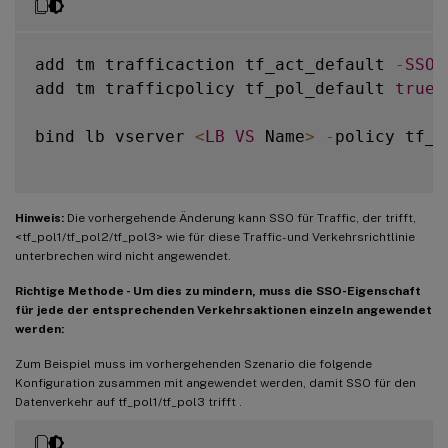
add tm trafficaction tf_act_default 
-
SSO
add tm trafficpolicy tf_pol_default 
true
 
bind lb vserver 
<
LB
VS
 Name
>
-
policy tf_p
Hinweis:
Die vorhergehende Änderung kann SSO für Traffic, der trifft,
<tf_pol1/tf_pol2/tf_pol3> wie für diese Traffic- und Verkehrsrichtlinie
unterbrechen
wird nicht angewendet.
Richtige Methode - Um dies zu mindern, muss die SSO-Eigenschaft
für jede der entsprechenden Verkehrsaktionen einzeln angewendet
werden:
Zum Beispiel muss im vorhergehenden Szenario die folgende
Konfiguration zusammen mit angewendet werden, damit SSO für den
Datenverkehr auf tf_pol1/tf_pol3 trifft
.