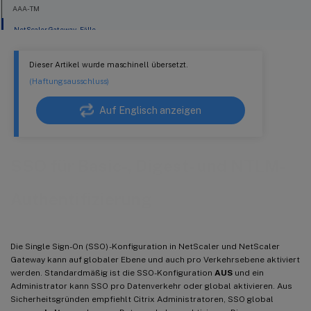
AAA-TM
NetScaler Gateway -Fälle
Dieser Artikel wurde maschinell übersetzt.
(Haftungsausschluss)
Auf Englisch anzeigen
SSO für Basic-, Digest- und NTLM-
Authentifizierung
Die Single Sign-On (SSO) -Konfiguration in NetScaler und NetScaler
Gateway kann auf globaler Ebene und auch pro Verkehrsebene aktiviert
werden. Standardmäßig ist die SSO-Konfiguration
AUS
und ein
Administrator kann SSO pro Datenverkehr oder global aktivieren. Aus
Sicherheitsgründen empfiehlt Citrix Administratoren, SSO global