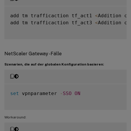
add tm trafficaction tf_act1 
<
Addition co
add tm trafficaction tf_act3 
<
Addition co
NetScaler Gateway -Fälle
Szenarien, die auf der globalen Konfiguration basieren:
set
 vpnparameter 
-
SSO
ON
Workaround: