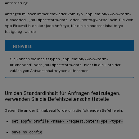
Anforderung.
Anfragen müssen immer entweder vom Typ „application/x-www-form-
urlencoded“, „multipart/form-data“ oder „text/x-gwt-rpc“ sein. Die Web
App Firewall blockiert jede Anfrage, für die ein anderer Inhaltstyp
festgelegt wurde.
HINWEIS
Sie können die Inhaltstypen „application/x-www-form-
urlencoded“ oder „multipart/form-data“ nicht in die Liste der
zulässigen Antwortinhaltstypen aufnehmen.
Um den Standardinhalt für Anfragen festzulegen,
verwenden Sie die Befehlszeilenschnittstelle
Geben Sie an der Eingabeaufforderung die folgenden Befehle ein:
set appfw profile <name> -requestContentType <type>
save ns config