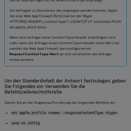
Server eine Anfrage mit nur einem Inhaltstyp empfängt.
Um Anfragen zu blockieren, die umgangen werden können, fügen
Sie eine Web App Firewall-Richtlinie mit der Regel
HTTP.REQ.HEADER („content-type“) .COUNT.GT (1) ‘und einem Profil
als appfw_block hinzu.
Wenn eine Anfrage ohne Content-Type-Header empfangen wird
oder wenn die Anfrage einen Content-Type-Header ohne Wert hat,
wendet die Web App Firewall den konfigurierten
RequestContentType-Wert
an und verarbeitet die Anfrage
entsprechend.
Um den Standardinhalt der Antwort festzulegen, geben
Sie Folgendes ein: Verwenden Sie die
Befehlszeilenschnittstelle
Geben Sie an der Eingabeaufforderung die folgenden Befehle ein:
set appfw profile <name> -responseContentType <type>
save ns config