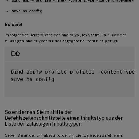
bind appfw profile <name> -ContentType <contentTypeName>
save ns config
Beispiel
Im folgenden Beispiel wird der Inhaltstyp „text/shtml“ zur Liste der
zulässigen Inhaltstypen für das angegebene Profil hinzugefügt:
bind appfw profile profile1 
-
contentType 
save ns config

So entfernen Sie mithilfe der
Befehlszeilenschnittstelle einen Inhaltstyp aus der
Liste der zulässigen Inhaltstypen
Geben Sie an der Eingabeaufforderung die folgenden Befehle ein: