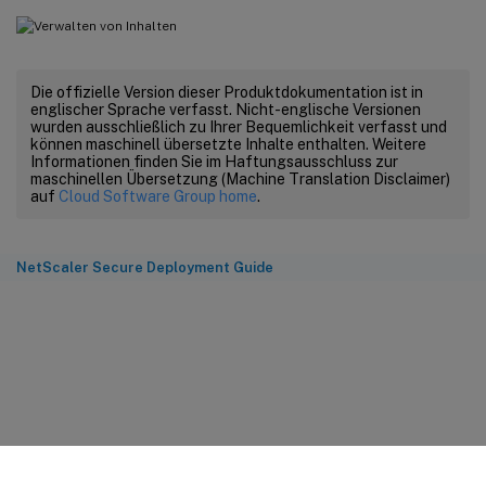
Die offizielle Version dieser Produktdokumentation ist in
englischer Sprache verfasst. Nicht-englische Versionen
wurden ausschließlich zu Ihrer Bequemlichkeit verfasst und
können maschinell übersetzte Inhalte enthalten. Weitere
Informationen finden Sie im Haftungsausschluss zur
maschinellen Übersetzung (Machine Translation Disclaimer)
auf
Cloud Software Group home
.
NetScaler Secure Deployment Guide