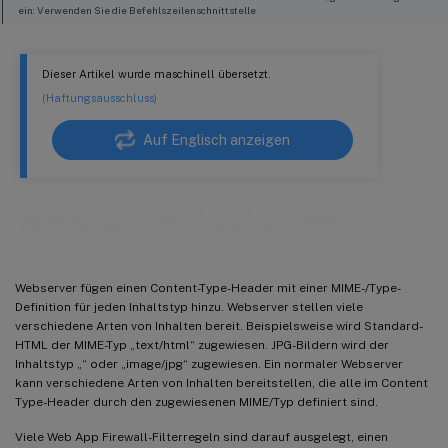
ein: Verwenden Sie die Befehlszeilenschnittstelle
So fügen Sie mithilfe der Befehlszeilenschnittstelle einen Inhaltstyp zur Liste der
zulässigen Inhaltstypen hinzu
Dieser Artikel wurde maschinell übersetzt.
So entfernen Sie mithilfe der Befehlszeilenschnittstelle einen Inhaltstyp aus der Liste der
zulässigen Inhaltstypen
(Haftungsausschluss)
URL-codierte und aus mehreren Formularen bestehende Inhaltstypen verwalten
Auf Englisch anzeigen
Um die standardmäßigen und erlaubten Inhaltstypen mithilfe der GUI zu verwalten
So verwalten Sie die Inhaltstypen Urlencoded und MultiPart-Form mithilfe der NetScaler-
GUI
Verwaltung von Inhaltstypen
Webserver fügen einen Content-Type-Header mit einer MIME-/Type-
Definition für jeden Inhaltstyp hinzu. Webserver stellen viele
verschiedene Arten von Inhalten bereit. Beispielsweise wird Standard-
HTML der MIME-Typ „text/html“ zugewiesen. JPG-Bildern wird der
Inhaltstyp „“ oder „image/jpg“ zugewiesen. Ein normaler Webserver
kann verschiedene Arten von Inhalten bereitstellen, die alle im Content
Type-Header durch den zugewiesenen MIME/Typ definiert sind.
Viele Web App Firewall-Filterregeln sind darauf ausgelegt, einen