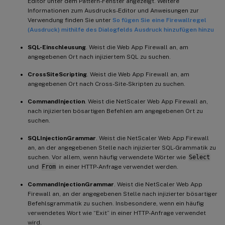
Editor unter dem Pattern-Fenster angezeigt. Weitere
Informationen zum Ausdrucks-Editor und Anweisungen zur
Verwendung finden Sie unter
So fügen Sie eine Firewallregel
(Ausdruck) mithilfe des Dialogfelds Ausdruck hinzufügen hinzu
SQL-Einschleusung
. Weist die Web App Firewall an, am
angegebenen Ort nach injiziertem SQL zu suchen.
CrossSiteScripting
. Weist die Web App Firewall an, am
angegebenen Ort nach Cross-Site-Skripten zu suchen.
CommandInjection
. Weist die NetScaler Web App Firewall an,
nach injizierten bösartigen Befehlen am angegebenen Ort zu
suchen.
SQLInjectionGrammar
. Weist die NetScaler Web App Firewall
an, an der angegebenen Stelle nach injizierter SQL-Grammatik zu
suchen. Vor allem, wenn häufig verwendete Wörter wie
Select
und
From
in einer HTTP-Anfrage verwendet werden.
CommandInjectionGrammar
. Weist die NetScaler Web App
Firewall an, an der angegebenen Stelle nach injizierter bösartiger
Befehlsgrammatik zu suchen. Insbesondere, wenn ein häufig
verwendetes Wort wie “Exit” in einer HTTP-Anfrage verwendet
wird.