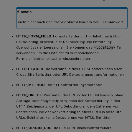
Hinweis
Sucht nicht nach den “Set-Cookie:”-Headern der HTTP-Antwort.
HTTP_FORM_FIELD
. Formularfelder und ihr Inhalt nach URL-
Dekodierung, prozentualer Dekodierung und Entfernung
überschüssiger Leerzeichen. Sie können das
<Location>
Tag
verwenden, um die Liste der zu durchsuchenden
Formularfeldnamen weiter einzuschränken.
HTTP-HEADER.
Die Wertanteile des HTTP-Headers nach allen
Cross-Site Scripting- oder URL-Dekodierungstransformationen.
HTTP_METHOD
. Die HTTP-Anforderungsmethode.
HTTP_URL
. Der Wertanteil der URL in den HTTP-Headern, ohne
Abfrage- oder Fragmentports, nach der Konvertierung in den
UTF-*-Zeichensatz, der URL-Dekodierung, dem Entfernen von
Leerzeichen und der Konvertierung relativer URLs in absolute
URLs. Beinhaltet keine Dekodierung von HTML-Entitäten.
HTTP_ORIGIN_URL
. Die Quell-URL eines Webformulars.