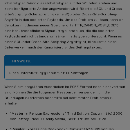
Inhaltstypen. Wenn diese Inhaltstypen auf der Whitelist stehen und
keine konfigurierte Aktion angewendet wird, filtert die SQL- und Cross-
Site-Scripting-Schutzprüfung keine SQL- oder Cross-Site-Scripting-
Angriffe in den codierten Payloads. Um das Problem zu lösen, kann ein
Benutzer mit diesem neuen Speicherort (HTTP_CANON_POST_BODY)
eine benutzerdefinierte Signaturregel erstellen, die die codierten
Payloads auf nicht standardmäßige Inhaltstypen untersucht. Wenn es
einen SQL- oder Cross-Site-Scripting-Angriff gibt, blockiert sie den
Datenverkehr nach der Kanonisierung des Beitragstextes.
HINWEIS:
Diese Unterstützung gilt nur für HTTP-Anfragen.
Wenn Sie mit regulären Ausdrücken im PCRE-Format noch nicht vertraut
sind, können Sie die folgenden Ressourcen verwenden, um die
Grundlagen zu erlernen oder Hilfe bei bestimmten Problemen zu
erhalten:
“Mastering Regular Expressions,” Third Edition. Copyright (c) 2006
von Jeffrey Friedl. O’Reilly Media, ISBN: 9780596528126.
“Regular Expressions Cookbook”. Copyright (c) 2009 von Jan