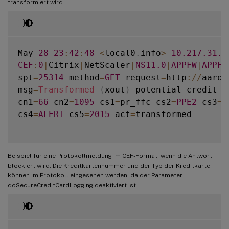
transformiert wird
May 
28
23
:
42
:
48
<
local0
.
info
>
10.217
.31
.9
CEF
:
0
|
Citrix
|
NetScaler
|
NS11
.0
|
APPFW
|
APPFW
spt
=
25314
 method
=
GET
 request
=
http
:
/
/
aaron
msg
=
Transformed
(
xout
)
 potential credit c
cn1
=
66
 cn2
=
1095
 cs1
=
pr_ffc cs2
=
PPE2
 cs3
=
x
cs4
=
ALERT
 cs5
=
2015
 act
=
transformed

Beispiel für eine Protokollmeldung im CEF-Format, wenn die Antwort
blockiert wird. Die Kreditkartennummer und der Typ der Kreditkarte
können im Protokoll eingesehen werden, da der Parameter
doSecureCreditCardLogging deaktiviert ist.