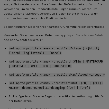
ausgeführt werden sollen. Sie können den Befehl unset appfw profile
verwenden, um zu den Standardeinstellungen zurückzukehren. Um
Lockerungen anzugeben, verwenden Sie den Befehl bind appfw, um
Kreditkartennummern an das Profil zu binden.
So konfigurieren Sie eine Kreditkartenprüfung mithilfe der Befehlszeile
Verwenden Sie entweder den Befehl set appfw profile oder den Befehl
add appfw profile wie folgt:
set appfw profile <name> -creditCardAction ( ([block]
[learn] [log][stats]) | [none])
set appfw profile <name> -creditCard (VISA | MASTERCARD
| DISCOVER | AMEX | JCB | DINERSCLUB)
set appfw profile <name> -creditCardMaxAllowed <integer>
set appfw profile <name> -creditCardXOut ([ON] | [OFF])
<name> -doSecureCreditCardLogging ([ON] | [OFF])
So konfigurieren Sie eine Regel zur Kreditkartenentlastung mithilfe
der Befehlszeile