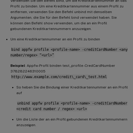
Verwenden Sie den Befehl bind, um die Kreditkartennummer an das
Profil zu binden. Um eine Kreditkartennummer aus einem Profil zu
entfernen, verwenden Sie den Befehl unbind mit denselben
Argumenten, die Sie für den Befehl bind verwendet haben. Sie
können den Befehl show verwenden, um die an ein Profil
gebundenen Kreditkartennummern anzuzeigen.
Um eine Kreditkartennummer an ein Profil zu binden
bind appfw profile <profile-name> -creditCardNumber <any
number/regex> “<url>”
Beispiel
: Appfw-Profil binden test_profile -CredCardNumber
378282246310005
http://www.example.com/credit\_card\_test.html
So heben Sie die Bindung einer Kreditkartennummer an ein Profil
auf
unbind appfw profile <profile-name> -creditCardNumber
<credit card number / regex> <url>
Um die Liste der an ein Profil gebundenen Kreditkartennummern
anzuzeigen.