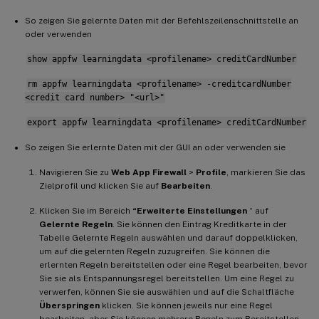
So zeigen Sie gelernte Daten mit der Befehlszeilenschnittstelle an
oder verwenden
show appfw learningdata <profilename> creditCardNumber
rm appfw learningdata <profilename> -creditcardNumber
<credit card number> "<url>"
export appfw learningdata <profilename> creditCardNumber
So zeigen Sie erlernte Daten mit der GUI an oder verwenden sie
Navigieren Sie zu
Web App Firewall
>
Profile
, markieren Sie das
Zielprofil und klicken Sie auf
Bearbeiten
.
Klicken Sie im Bereich
“Erweiterte Einstellungen
“ auf
Gelernte Regeln
. Sie können den Eintrag Kreditkarte in der
Tabelle Gelernte Regeln auswählen und darauf doppelklicken,
um auf die gelernten Regeln zuzugreifen. Sie können die
erlernten Regeln bereitstellen oder eine Regel bearbeiten, bevor
Sie sie als Entspannungsregel bereitstellen. Um eine Regel zu
verwerfen, können Sie sie auswählen und auf die Schaltfläche
Überspringen
klicken. Sie können jeweils nur eine Regel
bearbeiten, aber Sie können mehrere Regeln zum Bereitstellen