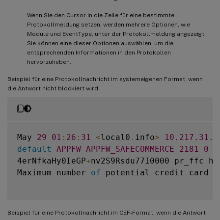
Wenn Sie den Cursor in die Zeile für eine bestimmte
Protokollmeldung setzen, werden mehrere Optionen, wie
Module und EventType, unter der Protokollmeldung angezeigt.
Sie können eine dieser Optionen auswählen, um die
entsprechenden Informationen in den Protokollen
hervorzuheben.
Beispiel für eine Protokollnachricht im systemeigenen Format, wenn
die Antwort nicht blockiert wird
May 
29
01
:
26
:
31
<
local0
.
info
>
10.217
.31
.9
default
APPFW
APPFW_SAFECOMMERCE
2181
0
:
4erNfkaHy0IeGP
+
nv2S9Rsdu77I0000 pr_ffc ht
Maximum number 
of
 potential credit card n
Beispiel für eine Protokollnachricht im CEF-Format, wenn die Antwort