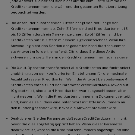
jede Antwort. Sie bezieht sich nicht auf die kumulierte Summe der
Kreditkartennummern, die während der gesamten Benutzersitzung
beobachtet wurden.
Die Anzahl der ausstehenden Ziffern hängt von der Länge der
Kreditkartennummern ab. Zehn Ziffern sind bei Kreditkarten mit 13
bis 15 Ziffern durch ein X gekennzeichnet. Zwölf Ziffern sind bei
Kreditkarten mit 16 Ziffern mit einem X gekennzeichnet. Wenn Ihre
Anwendung nicht das Senden der gesamten Kreditkartennummer
als Antwort erfordert, empfiehlt Citrix, dass Sie diese Aktion
aktivieren, um die Ziffern in den Kreditkartennummern zu maskieren.
Die X-out-Operation transformiert alle Kreditkarten und funktioniert
unabhängig von den konfigurierten Einstellungen für die maximale
Anzahl zulässiger Kreditkarten. Wenn die Antwort beispielsweise 4
Kreditkarten enthält und der Parameter creditCardMaxAllowed auf
10 gesetzt ist, sind alle 4 Kreditkarten zwar ausgeschlossen, aber
nicht gesperrt. Wenn die Kreditkartennummern im Dokument verteilt
sind, kann es sein, dass eine Teilantwort mit X’d-Out-Nummern an
den Kunden gesendet wird, bevor die Antwort blockiert wird.
Deaktivieren Sie den Parameter doSecureCreditCardLogging nicht,
bevor Sie dies sorgfältig geprüft haben. Wenn dieser Parameter
deaktiviert ist, werden die Kreditkartennummern angezeigt und sind