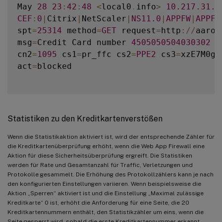
May 
28
23
:
42
:
48
<
local0
.
info
>
10.217
.31
.9
CEF
:
0
|
Citrix
|
NetScaler
|
NS11
.0
|
APPFW
|
APPFW
spt
=
25314
 method
=
GET
 request
=
http
:
/
/
aaron
msg
=
Credit Card number 
4505050504030302
o
cn2
=
1095
 cs1
=
pr_ffc cs2
=
PPE2
 cs3
=
xzE7M0g9
act
=
blocked

Statistiken zu den Kreditkartenverstößen
Wenn die Statistikaktion aktiviert ist, wird der entsprechende Zähler für
die Kreditkartenüberprüfung erhöht, wenn die Web App Firewall eine
Aktion für diese Sicherheitsüberprüfung ergreift. Die Statistiken
werden für Rate und Gesamtanzahl für Traffic, Verletzungen und
Protokolle gesammelt. Die Erhöhung des Protokollzählers kann je nach
den konfigurierten Einstellungen variieren. Wenn beispielsweise die
Aktion „Sperren“ aktiviert ist und die Einstellung „Maximal zulässige
Kreditkarte“ 0 ist, erhöht die Anforderung für eine Seite, die 20
Kreditkartennummern enthält, den Statistikzähler um eins, wenn die
Seite gesperrt wird, sobald die erste Kreditkartennummer erkannt