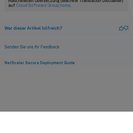
maschinellen Übersetzung (Machine Translation Disclaimer)
auf
Cloud Software Group home
.
War dieser Artikel hilfreich?
Senden Sie uns Ihr Feedback
NetScaler Secure Deployment Guide