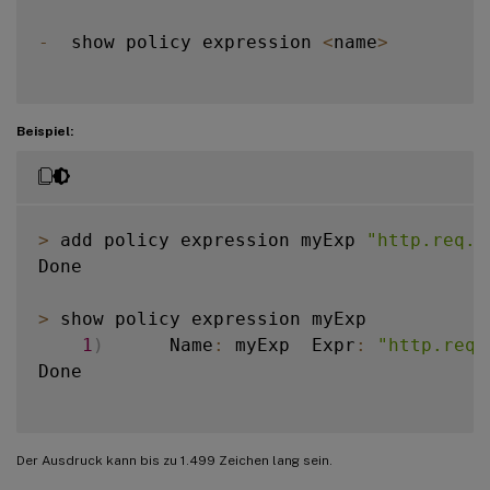
-
  show policy expression 
<
name
>
Beispiel:
>
 add policy expression myExp 
"http.req.b
Done

>
 show policy expression myExp

1
)
      Name
:
 myExp  Expr
:
"http.req.
Done

Der Ausdruck kann bis zu 1.499 Zeichen lang sein.