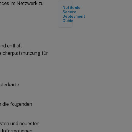
ances im Netzwerk zu
konfigurieren
NetScaler
Secure
Deployment
Guide
nd enthält
icherplatznutzung für
sterkarte
 die folgenden
esten und neuesten
n Informationen: