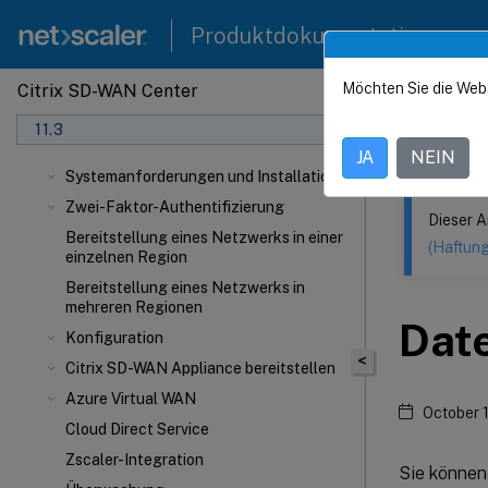
Produktdokumentation
Möchten Sie die Web
Citrix SD-WAN Center
Dieser Inhalt
11.3
Citrix
JA
NEIN
Systemanforderungen und Installation
Zwei-Faktor-Authentifizierung
Dieser A
Bereitstellung eines Netzwerks in einer
(Haftun
einzelnen Region
Bereitstellung eines Netzwerks in
mehreren Regionen
Dat
Konfiguration
<
Citrix SD-WAN Appliance bereitstellen
Azure Virtual WAN
October 
Cloud Direct Service
Zscaler-Integration
Sie können