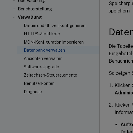
Überwachung
Speicherpla
Berichterstellung
speichern.
Verwaltung
Datum und Uhrzeit konfigurieren
Daten
HTTPS-Zertifikate
MCN-Konfiguration importieren
Die Tabell
Datenbank verwalten
Eingabefel
Ansichten verwalten
Benachrich
Software-Upgrade
So zeigen 
Zeitachsen-Steuerelemente
Benutzerkonten
Klicken 
Diagnose
Adminis
Klicken 
Informat
Aufz
Daten