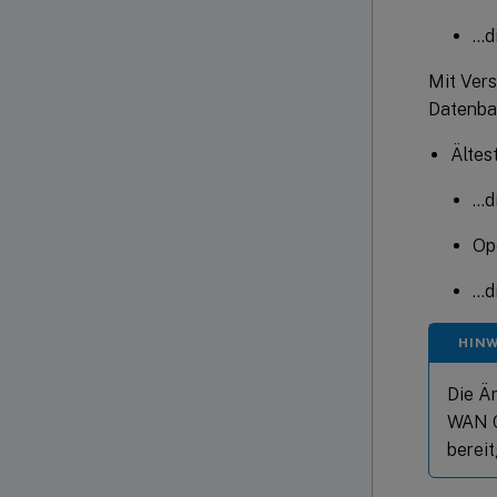
…d
Mit Vers
Datenba
Ältes
…d
Op
…d
HINW
Die Ä
WAN Ce
bereit