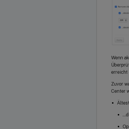
Wenn akt
Überprü
erreicht
Zuvor w
Center w
Ältes
…d
Op