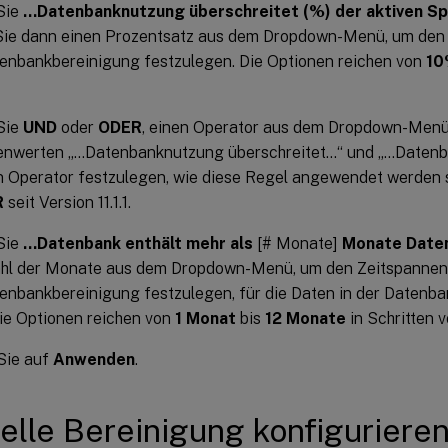
Sie
…Datenbanknutzung überschreitet (%) der aktiven S
Sie dann einen Prozentsatz aus dem Dropdown-Menü, um den 
enbankbereinigung festzulegen. Die Optionen reichen von
1
Sie
UND
oder
ODER
, einen Operator aus dem Dropdown-Menü
enwerten „…Datenbanknutzung überschreitet…“ und „…Datenba
 Operator festzulegen, wie diese Regel angewendet werden s
R
seit Version 11.1.1.
Sie
…Datenbank enthält mehr als
[# Monate]
Monate Date
ahl der Monate aus dem Dropdown-Menü, um den Zeitspannen
enbankbereinigung festzulegen, für die Daten in der Datenb
Die Optionen reichen von
1 Monat
bis
12 Monate
in Schritten 
Sie auf
Anwenden
.
lle Bereinigung konfiguriere