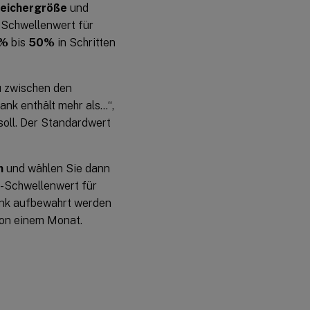
peichergröße
und
Schwellenwert für
0%
bis
50%
in Schritten
 zwischen den
nk enthält mehr als…“,
oll. Der Standardwert
n
und wählen Sie dann
-Schwellenwert für
ank aufbewahrt werden
von einem Monat.
n