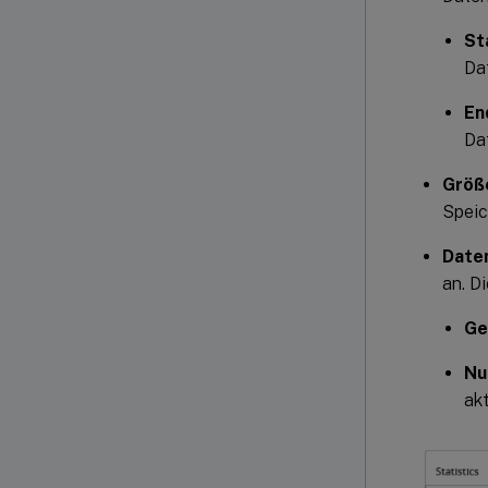
St
Da
En
Da
Größe
Speic
Date
an. D
Ge
Nu
akt