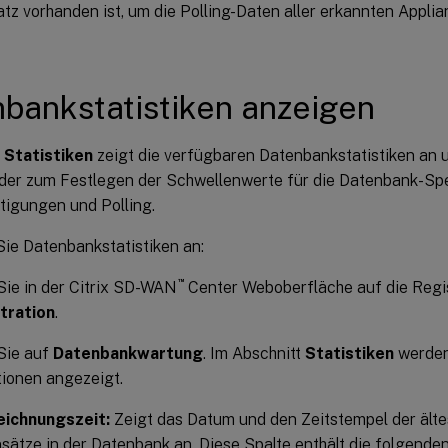
tz vorhanden ist, um die Polling-Daten aller erkannten Appli
bankstatistiken anzeigen
e
Statistiken
zeigt die verfügbaren Datenbankstatistiken an u
der zum Festlegen der Schwellenwerte für die Datenbank-Spe
tigungen und Polling.
Sie Datenbankstatistiken an:
™
Sie in der Citrix SD-WAN
Center Weboberfläche auf die Regi
tration
.
Sie auf
Datenbankwartung
. Im Abschnitt
Statistiken
werden
ionen angezeigt.
eichnungszeit:
Zeigt das Datum und den Zeitstempel der ält
sätze in der Datenbank an. Diese Spalte enthält die folgende