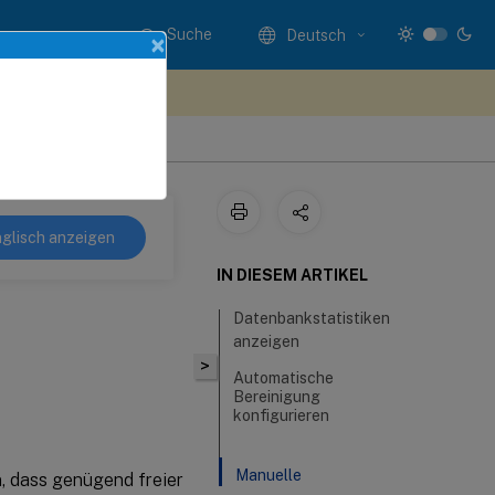
Suche
Deutsch
×
n Sie hier Feedback
glisch anzeigen
IN DIESEM ARTIKEL
Datenbankstatistiken
anzeigen
>
Automatische
Bereinigung
konfigurieren
Manuelle
, dass genügend freier
Bereinigung