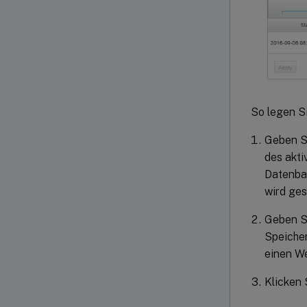
So legen S
Geben S
des akti
Datenba
wird ges
Geben S
Speicher
einen W
Klicken 