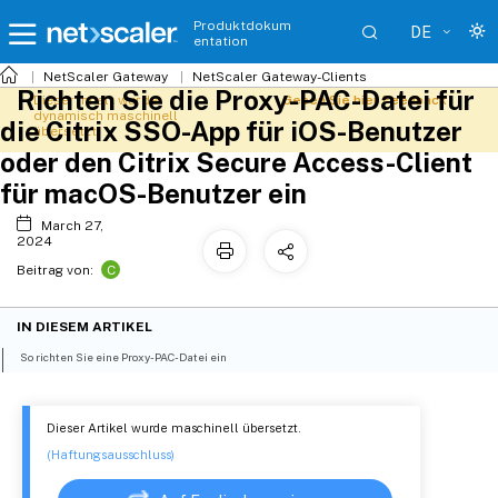
Produktdokum
DE
entation
NetScaler Gateway
NetScaler Gateway-Clients
Richten Sie die Proxy-PAC-Datei für
Dieser Inhalt wurde
Geben Sie hier Feedback
dynamisch maschinell
die Citrix SSO-App für iOS-Benutzer
übersetzt.
oder den Citrix Secure Access-Client
für macOS-Benutzer ein
March 27,
2024
C
Beitrag von:
IN DIESEM ARTIKEL
So richten Sie eine Proxy-PAC-Datei ein
Dieser Artikel wurde maschinell übersetzt.
(Haftungsausschluss)