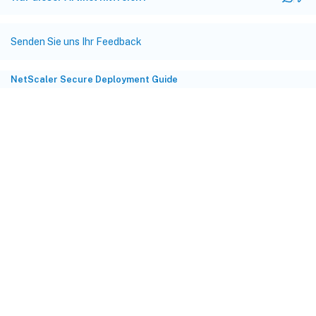
Senden Sie uns Ihr Feedback
NetScaler Secure Deployment Guide
Feedback zur Site
Ihre Datenschutzauswahl
Datenschutz und rechtliche
Bestimmungen
Cookie-Einstellungen
docs.cloud.com
© 1999-
2026
Cloud Software Group, Inc. All rights reserved.