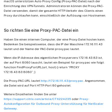
macOS unterstützen Auto Proxy Config (Proxy-PAC-Datei) nach der
Einrichtung des VPN-Tunnels. Administratoren können die Proxy-PAC-
Datei verwenden, damit der gesamte HTTP-Verkehr des Clients einen
Proxy durchlaufen kann, einschließlich der Auflösung von Hostnamen.
So richten Sie eine Proxy-PAC-Datei ein
Haben Sie einen internen Computer, der eine Proxy-Datei hosten kann.
Bedenken Sie beispielsweise, dass die IP der Maschine 172.16.111.43
lautet und der Name der PAC-Datei proxy.pac lautet.
Wenn die IP-Adresse des eigentlichen Proxyservers 172.16.43.83 ist,
der auf Port 8080 lauscht, lautet ein Beispiel für proxy.pac wie folgt:
function FindProxyForURL(url, host) { return “PROXY
172.16.43.83:8080”; }
Die Proxy-PAC-URL lautet
http://172.16.111.43/proxy.pac
. Angenommen,
die Datei wird auf Port HTTP-Port 80 gehostet.
Weitere Einzelheiten finden Sie unter
https://support.citrix.com/article/CTX224235
oder
Proxy-
Autokonfiguration für Outbound-Proxy-Unterstützung für NetScaler
Gateway
.