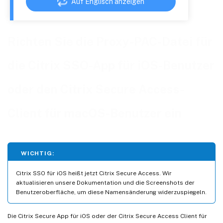
Auf Englisch anzeigen
Richten Sie die Proxy-PAC-Datei für
die Citrix SSO-App für iOS-Benutzer
oder den Citrix Secure Access-
Client für macOS-Benutzer ein
WICHTIG:
Citrix SSO für iOS heißt jetzt Citrix Secure Access. Wir
aktualisieren unsere Dokumentation und die Screenshots der
Benutzeroberfläche, um diese Namensänderung widerzuspiegeln.
Die Citrix Secure App für iOS oder der Citrix Secure Access Client für