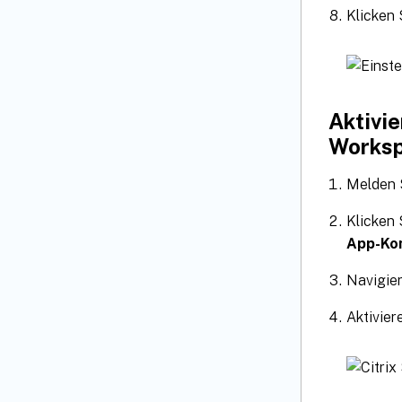
Klicken 
Aktivie
Works
Melden S
Klicken
App-Kon
Navigie
Aktivie