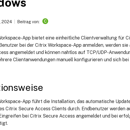
dows
C
, 2024
Beitrag von:
Workspace-App bietet eine einheitliche Clientverwaltung für C
Benutzer bei der Citrix Workspace-App anmelden, werden sie a
ess angemeldet und können nahtlos auf TCP/UDP-Anwendun
ehrere Clientanwendungen manuell konfigurieren und sich bei
tionsweise
Workspace-App führt die Installation, das automatische Updat
es Citrix Secure Access Clients durch. Endbenutzer werden 
Eingreifen bei Citrix Secure Access angemeldet und bei erf
igt.