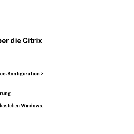
er die Citrix
e-Konfiguration >
erung
.
lkästchen
Windows
.