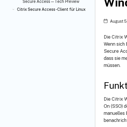
Win
Secure Access — Tech Preview
Citrix Secure Access-Client für Linux
August 5
Die Citrix 
Wenn sich 
Secure Acc
dass sie m
müssen.
Funk
Die Citrix 
On (SSO) d
manuelles 
benachricht