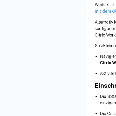
Weitere In
mit dem G
Alternativ 
konfigurier
Citrix Wor
So aktivier
Navigier
Citrix 
Aktivier
Einsch
Die SSO-
einzige
Die Citr