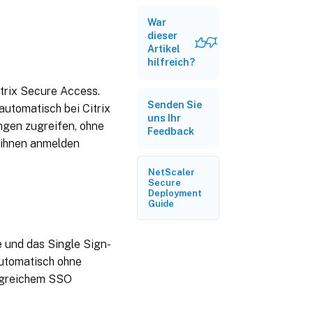
War
dieser
Artikel
hilfreich?
itrix Secure Access.
Senden Sie
utomatisch bei Citrix
uns Ihr
gen zugreifen, ohne
Feedback
 ihnen anmelden
NetScaler
Secure
Deployment
Guide
e und das Single Sign-
automatisch ohne
olgreichem SSO