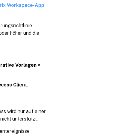
itrix Workspace-App
rungsrichtlinie
 oder höher und die
rative Vorlagen >
ccess Client
.
s wird nur auf einer
icht unterstützt.
ientereignisse