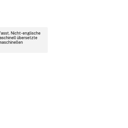
fasst. Nicht-englische
aschinell übersetzte
 maschinellen
d rechtliche Bestimmungen
|
Cookie-Einstellungen
|
docs.cloud.com
© 1999-
2026
Cloud Software Group, Inc. All rights reserved.