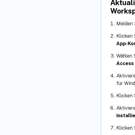
Aktuali
Works
Melden S
Klicken
App-Kon
Wählen 
Access 
Aktivier
für Wind
Klicken 
Aktivier
install
Klicken 