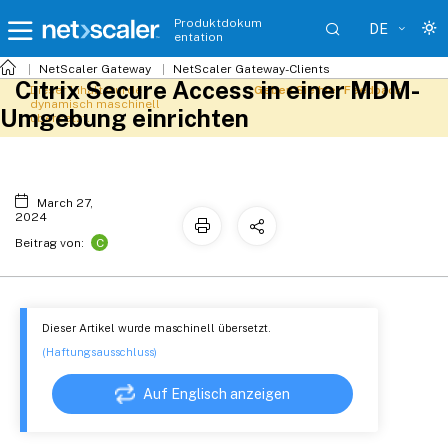
Produktdokum
DE
entation
NetScaler Gateway
NetScaler Gateway-Clients
Citrix Secure Access in einer MDM-
Dieser Inhalt wurde
Geben Sie hier Feedback
dynamisch maschinell
Umgebung einrichten
übersetzt.
March 27,
2024
C
Beitrag von:
Dieser Artikel wurde maschinell übersetzt.
(Haftungsausschluss)
Auf Englisch anzeigen