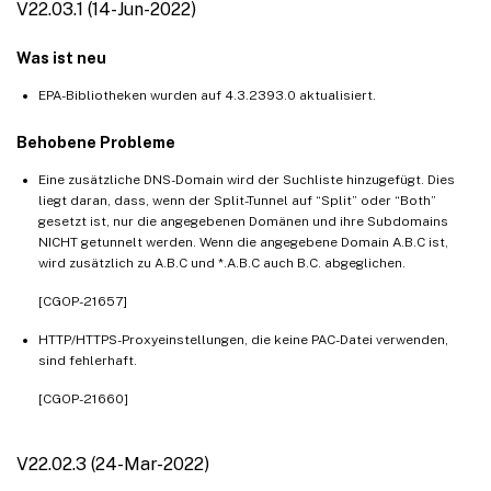
V22.03.1 (14-Jun-2022)
Was ist neu
EPA-Bibliotheken wurden auf 4.3.2393.0 aktualisiert.
Behobene Probleme
Eine zusätzliche DNS-Domain wird der Suchliste hinzugefügt. Dies
liegt daran, dass, wenn der Split-Tunnel auf “Split” oder “Both”
gesetzt ist, nur die angegebenen Domänen und ihre Subdomains
NICHT getunnelt werden. Wenn die angegebene Domain A.B.C ist,
wird zusätzlich zu A.B.C und *.A.B.C auch B.C. abgeglichen.
[CGOP-21657]
HTTP/HTTPS-Proxyeinstellungen, die keine PAC-Datei verwenden,
sind fehlerhaft.
[CGOP-21660]
V22.02.3 (24-Mar-2022)