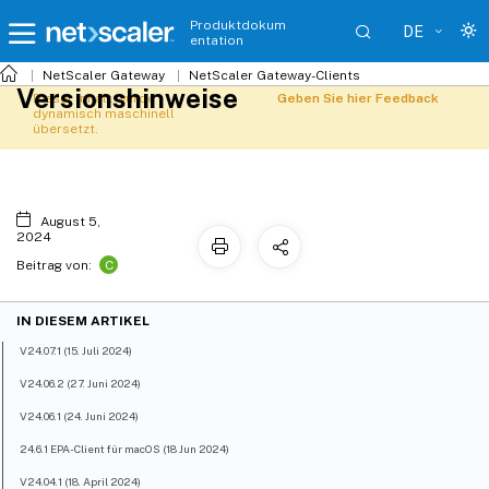
Produktdokum
DE
entation
NetScaler Gateway
NetScaler Gateway-Clients
Versionshinweise
Dieser Inhalt wurde
Geben Sie hier Feedback
dynamisch maschinell
übersetzt.
August 5,
2024
C
Beitrag von:
IN DIESEM ARTIKEL
V24.07.1 (15. Juli 2024)
V24.06.2 (27. Juni 2024)
V24.06.1 (24. Juni 2024)
24.6.1 EPA-Client für macOS (18 Jun 2024)
V24.04.1 (18. April 2024)