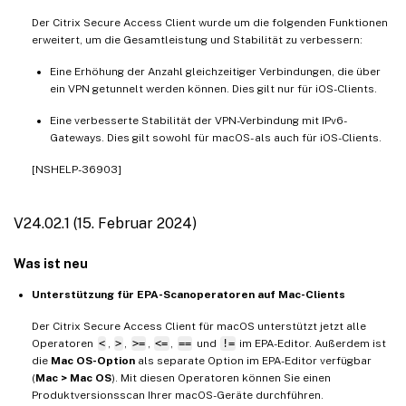
Der Citrix Secure Access Client wurde um die folgenden Funktionen
erweitert, um die Gesamtleistung und Stabilität zu verbessern:
Eine Erhöhung der Anzahl gleichzeitiger Verbindungen, die über
ein VPN getunnelt werden können. Dies gilt nur für iOS-Clients.
Eine verbesserte Stabilität der VPN-Verbindung mit IPv6-
Gateways. Dies gilt sowohl für macOS- als auch für iOS-Clients.
[NSHELP-36903]
V24.02.1 (15. Februar 2024)
Was ist neu
Unterstützung für EPA-Scanoperatoren auf Mac-Clients
Der Citrix Secure Access Client für macOS unterstützt jetzt alle
Operatoren
<
,
>
,
>=
,
<=
,
==
und
!=
im EPA-Editor. Außerdem ist
die
Mac OS-Option
als separate Option im EPA-Editor verfügbar
(
Mac > Mac OS
). Mit diesen Operatoren können Sie einen
Produktversionsscan Ihrer macOS-Geräte durchführen.