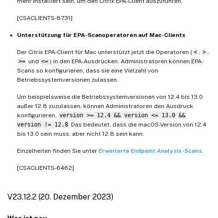
mehr installiert sein, um den Citrix EPA-Client auszuführen.
[CSACLIENTS-8731]
Unterstützung für EPA-Scanoperatoren auf Mac-Clients
Der Citrix EPA-Client für Mac unterstützt jetzt die Operatoren (
<
,
>
,
>=
und
<=
) in den EPA-Ausdrücken. Administratoren können EPA-
Scans so konfigurieren, dass sie eine Vielzahl von
Betriebssystemversionen zulassen.
Um beispielsweise die Betriebssystemversionen von 12.4 bis 13.0
außer 12.8 zuzulassen, können Administratoren den Ausdruck
konfigurieren.
version >= 12.4 && version <= 13.0 &&
version != 12.8
Das bedeutet, dass die macOS-Version von 12.4
bis 13.0 sein muss, aber nicht 12.8 sein kann.
Einzelheiten finden Sie unter
Erweiterte Endpoint Analysis-Scans
.
[CSACLIENTS-6462]
V23.12.2 (20. Dezember 2023)