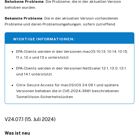
Behobene Probleme
: Die Probleme, die in der aktuellen Version
behoben wurden.
V23.05.1 (04. Mai 2023)
V23.04.1 (04. April 2023)
Bekannte Probleme
: Die in der aktuellen Version vorhandenen
Probleme und deren Problemumgehungen, sofern zutreffend.
V22.12.2 (27. Feb. 2023)
V22.12.1 (07. Dez. 2022)
WICHTIGE INFORMATIONEN:
V22.11.1 (29. Nov. 2022)
EPA-Clients werden in den Versionen macOS 10.13, 10.14, 10.15,
22.11.3 EPA-Plug-In für macOS (28.11.2022)
11.x, 12.x und 13.x unterstützt.
V22.10.1 (17. November 2022)
EPA-Clients werden in den Versionen NetScaler 12.1, 13.0, 13.1
22.10.1 EPA-Plug-In für macOS (27.10.2022)
und 14.1 unterstützt.
V22.06.1 (20-Sep-2022)
Citrix Secure Access für macOS/iOS 24.06.1 und spätere
Versionen beheben die in CVE-2024-3661 beschriebenen
V3.2.4.9 - EPA-Plug-In für macOS (01-Aug-2022)
TunnelVision-Sicherheitslücken.
V22.03.1 (14-Jun-2022)
V22.02.3 (24-Mar-2022)
V24.07.1 (15. Juli 2024)
V22.02.2 (15-Feb-2022)
V22.01.1 (08-Feb-2022)
Was ist neu
V1.4.1 (28-Jan-2022)