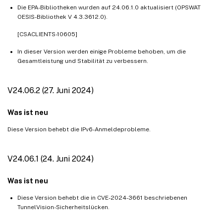
Die EPA-Bibliotheken wurden auf 24.06.1.0 aktualisiert (OPSWAT
V1.4.0 (17-Nov-2021)
OESIS-Bibliothek V 4.3.3612.0).
V1.3.13 (05-Nov-2021)
[CSACLIENTS-10605]
V1.3.12 (21-Oct-2021)
In dieser Version werden einige Probleme behoben, um die
V1.3.11 (17-Sep-2021)
Gesamtleistung und Stabilität zu verbessern.
V1.3.10 (31-Aug-2021)
V1.3.9 (13-Aug-2021)
V24.06.2 (27. Juni 2024)
V1.3.8 (07-Jul-2021)
Was ist neu
Diese Version behebt die IPv6-Anmeldeprobleme.
V24.06.1 (24. Juni 2024)
Was ist neu
Diese Version behebt die in CVE-2024-3661 beschriebenen
TunnelVision-Sicherheitslücken.