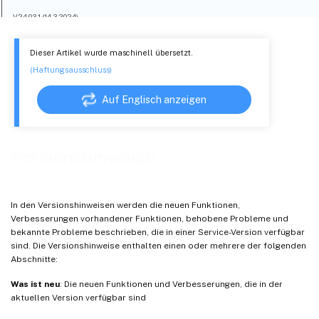
V24.03.1 (14.3.2024)
V24.02.1 (15. Februar 2024)
Dieser Artikel wurde maschinell übersetzt.
24.1.5 EPA-Client für macOS (12. Februar 2024)
(Haftungsausschluss)
V23.12.2 (20. Dezember 2023)
Auf Englisch anzeigen
V23.12.1 (06. Dezember 2023)
V23.11.2 (01. November 2023)
V23.11.1 (27. Oktober 2023)
Versionshinweise
V23.10.2 (17. Oktober 2023)
V23.10.1 (09. Oktober 2023)
In den Versionshinweisen werden die neuen Funktionen,
V23.09.1 (07. September 2023)
Verbesserungen vorhandener Funktionen, behobene Probleme und
V23.08.1 (24. August 2023)
bekannte Probleme beschrieben, die in einer Service-Version verfügbar
sind. Die Versionshinweise enthalten einen oder mehrere der folgenden
23.7.6 EPA-Client für macOS (10. August 2023)
Abschnitte:
V23.07.1 (17. Juli 2023)
Was ist neu
: Die neuen Funktionen und Verbesserungen, die in der
V23.06.1 (07. Juni 2023)
aktuellen Version verfügbar sind
V23.05.2 (11. Mai 2023)