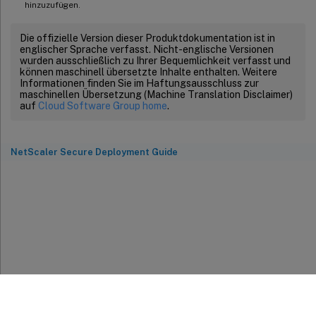
hinzuzufügen.
Die offizielle Version dieser Produktdokumentation ist in
englischer Sprache verfasst. Nicht-englische Versionen
wurden ausschließlich zu Ihrer Bequemlichkeit verfasst und
können maschinell übersetzte Inhalte enthalten. Weitere
Informationen finden Sie im Haftungsausschluss zur
maschinellen Übersetzung (Machine Translation Disclaimer)
auf
Cloud Software Group home
.
NetScaler Secure Deployment Guide