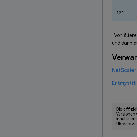
12.1
*Von ältere
und dann au
Verwan
NetScaler
Entmystif
Die offizi
Versionen 
Inhalte en
Übersetzun