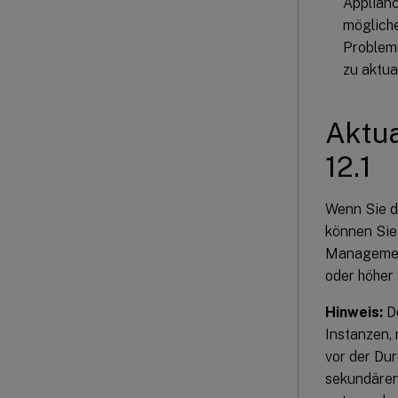
Applianc
mögliche
Problemu
zu aktua
Aktua
12.1
Wenn Sie d
können Sie
Management
oder höher 
Hinweis:
De
Instanzen,
vor der Du
sekundären