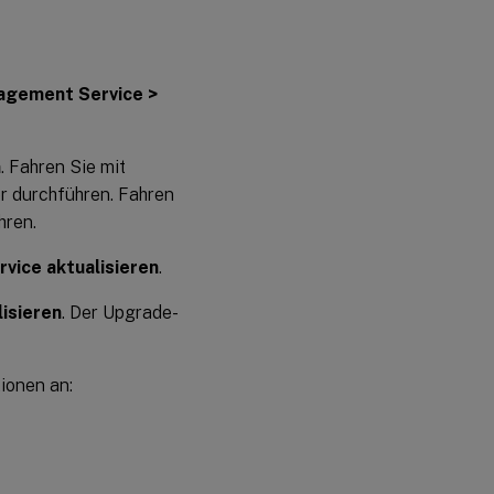
agement Service >
n
. Fahren Sie mit
er durchführen. Fahren
hren.
ice aktualisieren
.
isieren
. Der Upgrade-
ionen an: