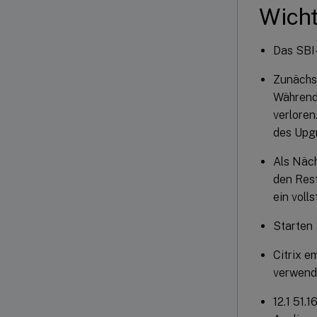
Wicht
Das SBI-
Zunächst
Während
verloren
des Upg
Als Näch
den Res
ein voll
Starten 
Citrix e
verwend
12.1 51.