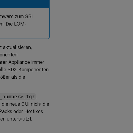
irmware zum SBI
en. Die LOM-
 aktualisieren,
ponenten
Ihrer Appliance immer
Da alle SDX-Komponenten
ößer als die
_number>.tgz
.
die neue GUI nicht die
 Packs oder Hotfixes
en unterstützt.