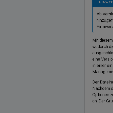
HINWEI
Ab Versi
hinzugef
Firmware
Mit diesem
wodurch di
ausgeschlo
eine Versio
in einer ei
Managemen
Der Datein
Nachdem de
Optionen z
an. Der Gru