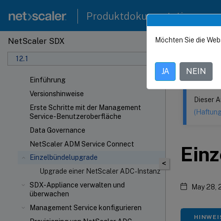
Produktdokumentation
Möchten Sie die Web
NetScaler SDX
Dieser Inhalt
12.1
NetSca
JA
NEIN
Einführung
Versionshinweise
Dieser A
Erste Schritte mit der Management
(Haftun
Service-Benutzeroberfläche
Data Governance
NetScaler ADM Service Connect
Ein
Einzelbündelupgrade
<
Upgrade einer NetScaler ADC-Instanz
SDX-Appliance verwalten und
May 28, 
überwachen
Management Service konfigurieren
HINWEI