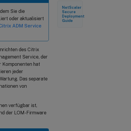
Unterstützte
NetScaler
Upgradepfade
hdem Sie die
Secure
Deployment
ert oder aktualisiert
Guide
Citrix ADM Service
richten des Citrix
anagement Service, der
er Komponenten hat
ieren jeder
 Wartung. Das separate
inationen von
nen verfügbar ist,
und der LOM-Firmware