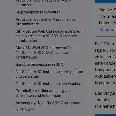
Provisioning von NetScaler ADC-
Instanzen
Die NetS
Kryptokapazität verwalten
NetScaler
Provisioning virtueller Maschinen von
haben. W
Drittanbietern
Connect
Citrix Secure Web Gateway-Instanz auf
einer NetScaler ADC SDX-Appliance
bereitstellen
Für 10.5 u
Citrix SD-WAN VPX-Instanz auf einer
Hypervisor
NetScaler ADC SDX-Appliance
virtuellen
bereitstellen
einen ande
Bandbreitenmessung in SDX
Komponente,
NetScaler ADC-Instanzen konfigurieren
Aktualisie
und verwalten
Komponent
NetScaler ADC-Instanzen überwachen
Protokolle zur Überwachung von
Das Single 
Vorgängen und Ereignissen
kombiniert
Anwendungsfälle für SDX-Appliances
in einer e
NITRO API