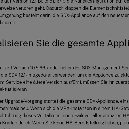
e auf Version 12.1 Build 51.16/19 die Kanalkonfiguration auf
rweise verloren geht. Dadurch klappen die Elementschnittstel
mgehung besteht darin, die SDX-Appliance auf den neuesten Bu
lisieren.
lisieren Sie die gesamte Appl
erzeit Version 10.5.66.x oder höher des SDX Management Ser
 die SDX 12.1-Imagedatei verwenden, um die Appliance zu aktu
 Service eine ältere Version ausführt, müssen Sie ihn zuerst 
aktualisieren.
r Upgrade-Vorgang startet die gesamte SDX-Appliance, einsc
 mehrmals neu. Wenn sich die VPX-Instanzen in einem HA-Setu
rchführung dieses Verfahrens einen Failover aller primären 
 Knoten durch. Wenn Sie keine HA-Bereitstellung haben, plane