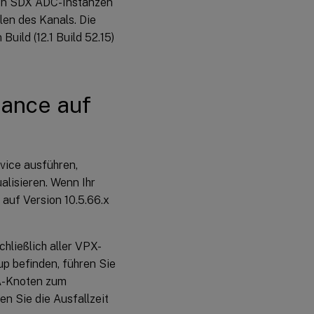
 den SDX ADC-Instanzen
len des Kanals. Die
ild (12.1 Build 52.15)
iance auf
vice ausführen,
alisieren. Wenn Ihr
auf Version 10.5.66.x
hließlich aller VPX-
p befinden, führen Sie
HA-Knoten zum
n Sie die Ausfallzeit