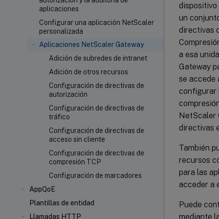
autorización y la auditoría de
dispositivo 
aplicaciones
un conjunto
Configurar una aplicación NetScaler
directivas 
personalizada
Compresión
Aplicaciones NetScaler Gateway
a esa unida
Adición de subredes de intranet
Gateway par
Adición de otros recursos
se accede 
Configuración de directivas de
configurar 
autorización
compresión
Configuración de directivas de
NetScaler 
tráfico
directivas 
Configuración de directivas de
acceso sin cliente
También pu
Configuración de directivas de
recursos co
compresión TCP
para las ap
Configuración de marcadores
acceder a e
AppQoE
Plantillas de entidad
Puede conf
mediante l
Llamadas HTTP