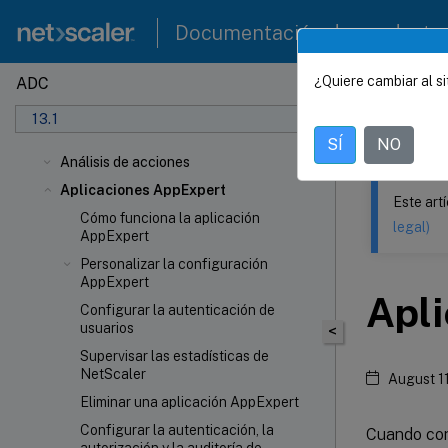
Documentación de producto
¿Quiere cambiar al si
ADC
Este contenid
13.1
NetSca
SÍ
NO
Análisis de acciones
Aplicaciones AppExpert
Este art
Cómo funciona la aplicación
legal)
AppExpert
Personalizar la configuración
AppExpert
Apl
Configurar la autenticación de
usuarios
<
Supervisar las estadísticas de
NetScaler
August 1
Eliminar una aplicación AppExpert
Configurar la autenticación, la
Cuando con