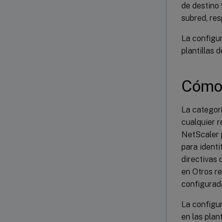
de destino 
subred, re
La configu
plantillas 
Cómo 
La categor
cualquier r
NetScaler p
para identi
directivas 
en Otros re
configurada
La configu
en las plan