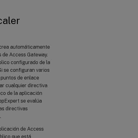
de entidades
caler
e crea automáticamente
s de Access Gateway.
blico configurado de la
i se configuran varios
s puntos de enlace
ar cualquier directiva
co de la aplicación
AppExpert se evalúa
as directivas
.
aplicación de Access
blico que está