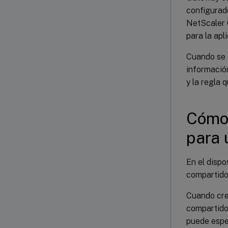
configurado
NetScaler 
para la apl
Cuando se i
información
y la regla 
Cómo 
para 
En el dispo
compartido 
Cuando cre
compartido 
puede espec