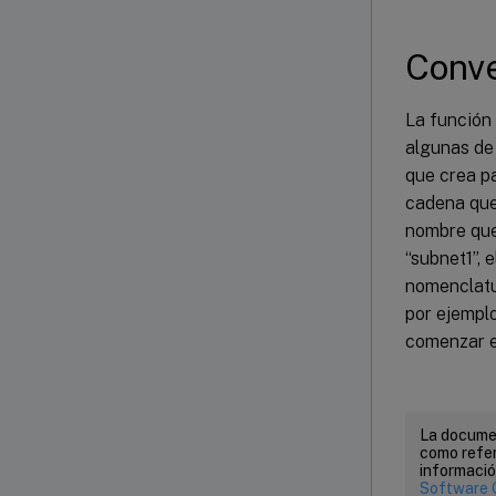
Conve
La función
algunas de 
que crea pa
cadena que 
nombre que
“subnet1”, 
nomenclatur
por ejemplo
comenzar el
La documen
como refer
informació
Software 