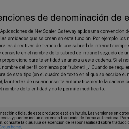
nciones de denominación de e
 Aplicaciones de NetScaler Gateway aplica una convención d
las entidades que se crean en esta función. Por ejemplo, los 
ra las directivas de tráfico de una subred de intranet siemp
consiste en el nombre de la subred de intranet seguido de un g
 proporciona para la entidad se anexa a esta cadena. Si el n
el nombre del perfil comienza por “subnet1_.” Cuando se requi
a de este tipo (en el cuadro de texto en el que se escribe el
), la interfaz de usuario inserta automáticamente la cadena c
 nombre de la entidad y no le permite modificarlo.
tación oficial de este producto está en inglés. Las versiones en otros
encia y pueden incluir contenido traducido de forma automática. Par
n, consulte la cláusula de exención de responsabilidad sobre traducc
Group home
.