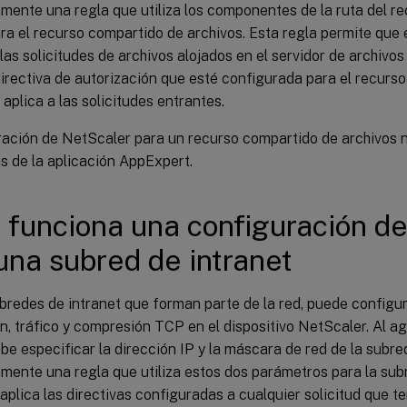
mente una regla que utiliza los componentes de la ruta del r
ra el recurso compartido de archivos. Esta regla permite que e
 las solicitudes de archivos alojados en el servidor de archivo
irectiva de autorización que esté configurada para el recurs
 aplica a las solicitudes entrantes.
ración de NetScaler para un recurso compartido de archivos 
las de la aplicación AppExpert.
funciona una configuración d
una subred de intranet
bredes de intranet que forman parte de la red, puede configur
n, tráfico y compresión TCP en el dispositivo NetScaler. Al a
ebe especificar la dirección IP y la máscara de red de la subre
ente una regla que utiliza estos dos parámetros para la subre
 aplica las directivas configuradas a cualquier solicitud que t