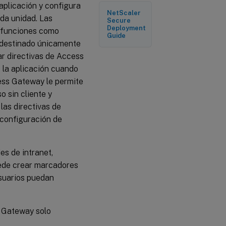
aplicación y configura
configuración
NetScaler
de NetScaler
ada unidad. Las
Secure
para un
Deployment
a funciones como
recurso
Guide
compartido
 destinado únicamente
de archivos
ar directivas de Access
e la aplicación cuando
Cómo
ess Gateway le permite
funciona una
o sin cliente y
configuración
de NetScaler
as directivas de
para una
 configuración de
subred de
intranet
Cómo
s de intranet,
funciona la
categoría
uede crear marcadores
de otros
usuarios puedan
recursos
Convenciones
r Gateway solo
de
denominación