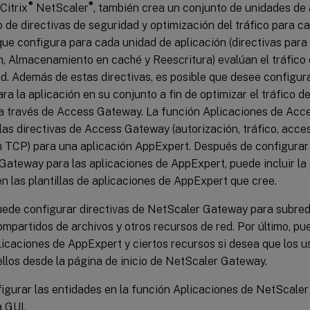
®
®
Citrix
NetScaler
, también crea un conjunto de unidades de 
 de directivas de seguridad y optimización del tráfico para c
que configura para cada unidad de aplicación (directivas par
, Almacenamiento en caché y Reescritura) evalúan el tráfico
d. Además de estas directivas, es posible que desee configur
a la aplicación en su conjunto a fin de optimizar el tráfico d
a través de Access Gateway. La función Aplicaciones de Acc
las directivas de Access Gateway (autorización, tráfico, acces
 TCP) para una aplicación AppExpert. Después de configurar l
Gateway para las aplicaciones de AppExpert, puede incluir la
en las plantillas de aplicaciones de AppExpert que cree.
ede configurar directivas de NetScaler Gateway para subrede
mpartidos de archivos y otros recursos de red. Por último, p
licaciones de AppExpert y ciertos recursos si desea que los 
llos desde la página de inicio de NetScaler Gateway.
igurar las entidades en la función Aplicaciones de NetScale
a GUI.