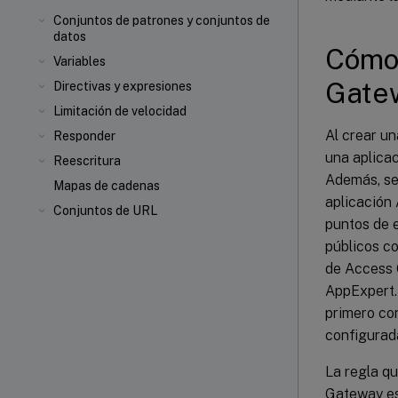
Conjuntos de patrones y conjuntos de
datos
Cómo 
Variables
Gate
Directivas y expresiones
Limitación de velocidad
Al crear u
Responder
una aplica
Reescritura
Además, se 
Mapas de cadenas
aplicación 
Conjuntos de URL
puntos de e
públicos co
de Access G
AppExpert. 
primero con
configurada
La regla qu
Gateway es 