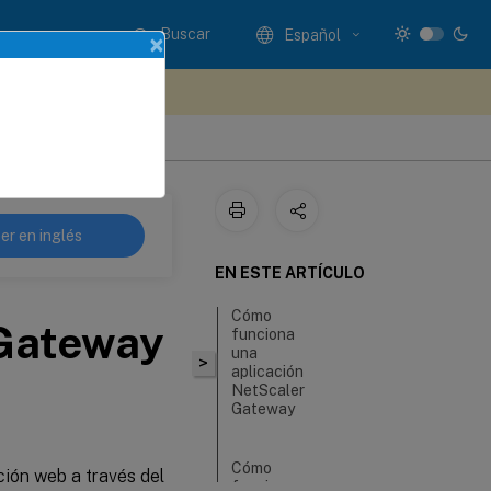
Buscar
Español
×
e sus comentarios aquí
er en inglés
EN ESTE ARTÍCULO
Cómo
 Gateway
funciona
una
>
aplicación
NetScaler
Gateway
Cómo
ión web a través del
funciona una