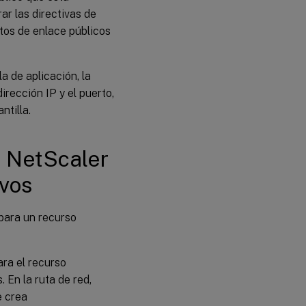
ar las directivas de
tos de enlace públicos
a de aplicación, la
irección IP y el puerto,
ntilla.
e NetScaler
ivos
 para un recurso
ra el recurso
 En la ruta de red,
e crea