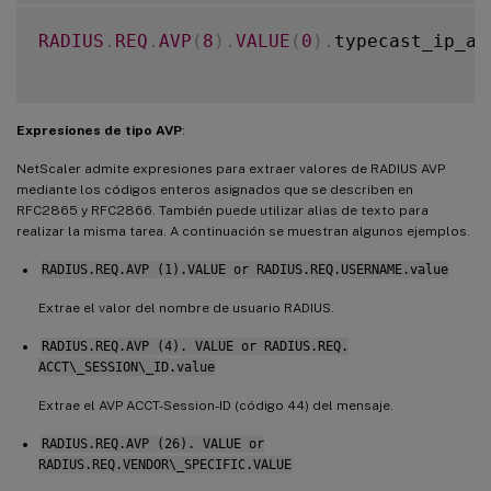
RADIUS
.
REQ
.
AVP
(
8
)
.
VALUE
(
0
)
.
typecast_ip_ad
Expresiones de tipo AVP
:
NetScaler admite expresiones para extraer valores de RADIUS AVP
mediante los códigos enteros asignados que se describen en
RFC2865 y RFC2866. También puede utilizar alias de texto para
realizar la misma tarea. A continuación se muestran algunos ejemplos.
RADIUS.REQ.AVP (1).VALUE or RADIUS.REQ.USERNAME.value
Extrae el valor del nombre de usuario RADIUS.
RADIUS.REQ.AVP (4). VALUE or RADIUS.REQ.
ACCT\_SESSION\_ID.value
Extrae el AVP ACCT-Session-ID (código 44) del mensaje.
RADIUS.REQ.AVP (26). VALUE or
RADIUS.REQ.VENDOR\_SPECIFIC.VALUE