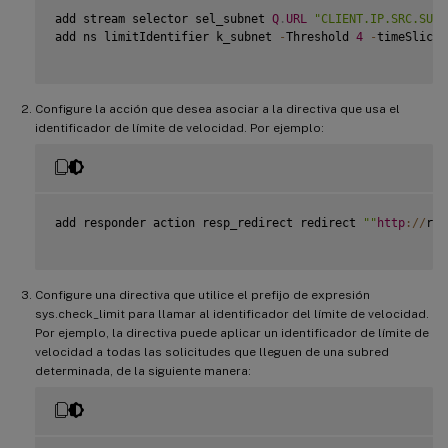
add stream selector sel_subnet 
Q
.
URL
"CLIENT.IP.SRC.SUBN
add ns limitIdentifier k_subnet 
-
Threshold 
4
-
timeSlice 
Configure la acción que desea asociar a la directiva que usa el
identificador de límite de velocidad. Por ejemplo:
add responder action resp_redirect redirect 
""
http
:
/
/
res
Configure una directiva que utilice el prefijo de expresión
sys.check_limit para llamar al identificador del límite de velocidad.
Por ejemplo, la directiva puede aplicar un identificador de límite de
velocidad a todas las solicitudes que lleguen de una subred
determinada, de la siguiente manera: