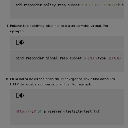
add responder policy resp_subnet 
"SYS.CHECK_LIMIT("
k_sub
Enlazar la directiva globalmente o a un servidor virtual. Por
ejemplo:
bind responder global resp_subnet 
6
END
-
type 
DEFAULT
En la barra de direcciones de un navegador, envíe una consulta
HTTP de prueba a un servidor virtual. Por ejemplo:
http
:
/
/
<
IP
of
 a vserver
>
/
testsite
/
test
.
txt
