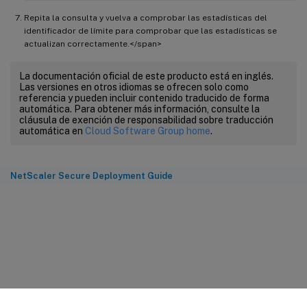
Repita la consulta y vuelva a comprobar las estadísticas del
identificador de límite para comprobar que las estadísticas se
actualizan correctamente.</span>
La documentación oficial de este producto está en inglés.
Las versiones en otros idiomas se ofrecen solo como
referencia y pueden incluir contenido traducido de forma
automática. Para obtener más información, consulte la
cláusula de exención de responsabilidad sobre traducción
automática en
Cloud Software Group home
.
NetScaler Secure Deployment Guide