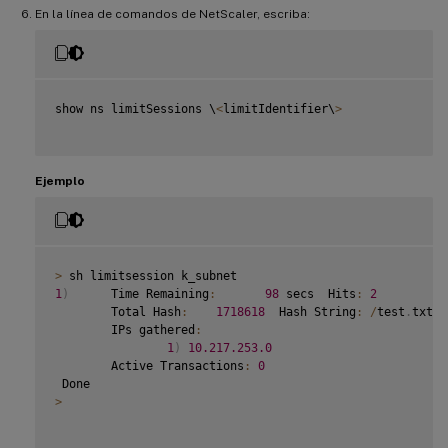
En la línea de comandos de NetScaler, escriba:
show ns limitSessions \
<
limitIdentifier\
>
Ejemplo
>
1
)
      Time Remaining
:
98
 secs  Hits
:
2
          
        Total Hash
:
1718618
  Hash String
:
/
test
.
txt

        IPs gathered
:
1
)
10.217
.253
.0
        Active Transactions
:
0
>