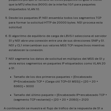
que la MTU efectiva (9000) de la interfaz 10/1 para paquetes
etiquetados VLAN 10.
Desde los paquetes IP, NS1 ensambla todos los segmentos TCP
para formar la solicitud HTTP de 20000 bytes. NS1 procesa esta
solicitud.
El algoritmo de equilibrio de carga de LBVS-1 selecciona el servidor
S1 y NS1 abre una conexión entre una de sus direcciones SNIP y S1.
NS1 y CL1 intercambian sus valores MSS TCP respectivos mientras
establecen la conexión.
NS1 segmenta los datos de solicitud en múltiplos del MSS de S1 y
envía estos segmentos en paquetes IP etiquetados como VLAN 20
a S1.
Tamaño de los dos primeros paquetes = [Encabezado
IP+Encabezado TCP + (Carga útil TCP=S1 MSS)] = [20 + 20 +
8960] = 9000
Tamaño del último paquete = [Encabezado IP+encabezado TCP +
(segmento TCP restante)] = [20 + 20 + 2080] = 2120
A continuación se muestra el flujo de tráfico de la respuesta de S1 a