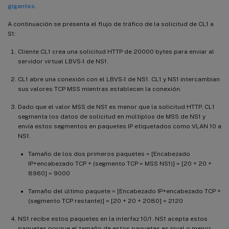
gigantes
.
A continuación se presenta el flujo de tráfico de la solicitud de CL1 a
S1:
Cliente CL1 crea una solicitud HTTP de 20000 bytes para enviar al
servidor virtual LBVS-1 de NS1.
CL1 abre una conexión con el LBVS-1 de NS1. CL1 y NS1 intercambian
sus valores TCP MSS mientras establecen la conexión.
Dado que el valor MSS de NS1 es menor que la solicitud HTTP, CL1
segmenta los datos de solicitud en múltiplos de MSS de NS1 y
envía estos segmentos en paquetes IP etiquetados como VLAN 10 a
NS1.
Tamaño de los dos primeros paquetes = [Encabezado
IP+encabezado TCP + (segmento TCP = MSS NS1)] = [20 + 20 +
8960] = 9000
Tamaño del último paquete = [Encabezado IP+encabezado TCP +
(segmento TCP restante)] = [20 + 20 + 2080] = 2120
NS1 recibe estos paquetes en la interfaz 10/1. NS1 acepta estos
paquetes porque el tamaño de estos paquetes es igual o menor