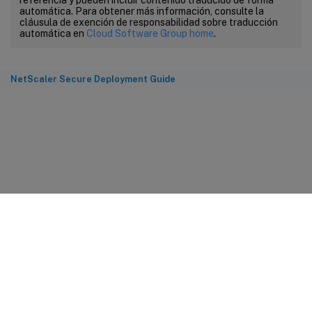
referencia y pueden incluir contenido traducido de forma
automática. Para obtener más información, consulte la
cláusula de exención de responsabilidad sobre traducción
automática en
Cloud Software Group home
.
NetScaler Secure Deployment Guide
Comentarios sobre el sitio
Sus opciones de privacidad
Condiciones legales y de
privacidad
Preferencias de cookies
docs.cloud.com
© 1999-
2026
Cloud Software Group, Inc. All rights reserved.