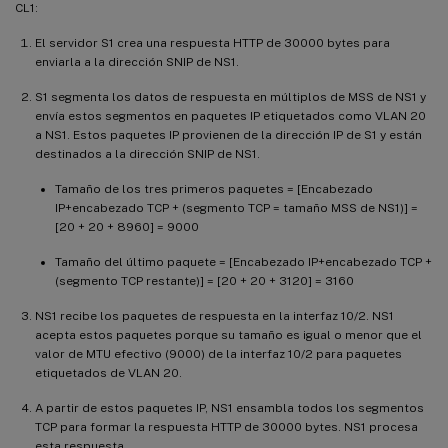
CL1:
El servidor S1 crea una respuesta HTTP de 30000 bytes para
enviarla a la dirección SNIP de NS1.
S1 segmenta los datos de respuesta en múltiplos de MSS de NS1 y
envía estos segmentos en paquetes IP etiquetados como VLAN 20
a NS1. Estos paquetes IP provienen de la dirección IP de S1 y están
destinados a la dirección SNIP de NS1.
Tamaño de los tres primeros paquetes = [Encabezado
IP+encabezado TCP + (segmento TCP = tamaño MSS de NS1)] =
[20 + 20 + 8960] = 9000
Tamaño del último paquete = [Encabezado IP+encabezado TCP +
(segmento TCP restante)] = [20 + 20 + 3120] = 3160
NS1 recibe los paquetes de respuesta en la interfaz 10/2. NS1
acepta estos paquetes porque su tamaño es igual o menor que el
valor de MTU efectivo (9000) de la interfaz 10/2 para paquetes
etiquetados de VLAN 20.
A partir de estos paquetes IP, NS1 ensambla todos los segmentos
TCP para formar la respuesta HTTP de 30000 bytes. NS1 procesa
esta respuesta.