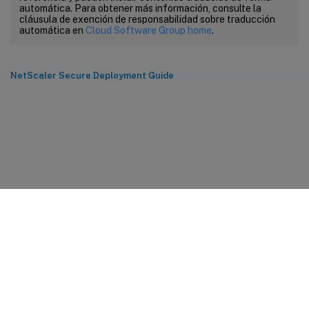
automática. Para obtener más información, consulte la
cláusula de exención de responsabilidad sobre traducción
automática en
Cloud Software Group home
.
NetScaler Secure Deployment Guide
Comentarios sobre el sitio
Sus opciones de privacidad
Condiciones legales y de
privacidad
Preferencias de cookies
docs.cloud.com
© 1999-
2026
Cloud Software Group, Inc. All rights reserved.