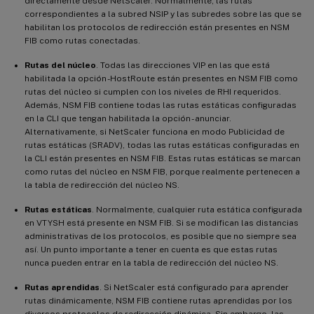
directamente desde NetScaler. Normalmente, las rutas
correspondientes a la subred NSIP y las subredes sobre las que se
habilitan los protocolos de redirección están presentes en NSM
FIB como rutas conectadas.
Rutas del núcleo
. Todas las direcciones VIP en las que está
habilitada la opción -HostRoute están presentes en NSM FIB como
rutas del núcleo si cumplen con los niveles de RHI requeridos.
Además, NSM FIB contiene todas las rutas estáticas configuradas
en la CLI que tengan habilitada la opción - anunciar.
Alternativamente, si NetScaler funciona en modo Publicidad de
rutas estáticas (SRADV), todas las rutas estáticas configuradas en
la CLI están presentes en NSM FIB. Estas rutas estáticas se marcan
como rutas del núcleo en NSM FIB, porque realmente pertenecen a
la tabla de redirección del núcleo NS.
Rutas estáticas
. Normalmente, cualquier ruta estática configurada
en VTYSH está presente en NSM FIB. Si se modifican las distancias
administrativas de los protocolos, es posible que no siempre sea
así. Un punto importante a tener en cuenta es que estas rutas
nunca pueden entrar en la tabla de redirección del núcleo NS.
Rutas aprendidas
. Si NetScaler está configurado para aprender
rutas dinámicamente, NSM FIB contiene rutas aprendidas por los
diversos protocolos de redirección dinámica. Sin embargo, las