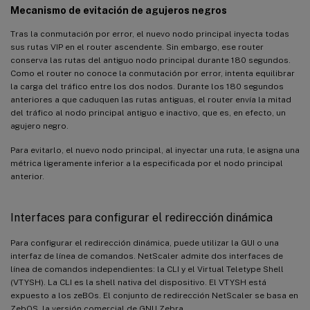
Mecanismo de evitación de agujeros negros
Tras la conmutación por error, el nuevo nodo principal inyecta todas
sus rutas VIP en el router ascendente. Sin embargo, ese router
conserva las rutas del antiguo nodo principal durante 180 segundos.
Como el router no conoce la conmutación por error, intenta equilibrar
la carga del tráfico entre los dos nodos. Durante los 180 segundos
anteriores a que caduquen las rutas antiguas, el router envía la mitad
del tráfico al nodo principal antiguo e inactivo, que es, en efecto, un
agujero negro.
Para evitarlo, el nuevo nodo principal, al inyectar una ruta, le asigna una
métrica ligeramente inferior a la especificada por el nodo principal
anterior.
Interfaces para configurar el redirección dinámica
Para configurar el redirección dinámica, puede utilizar la GUI o una
interfaz de línea de comandos. NetScaler admite dos interfaces de
línea de comandos independientes: la CLI y el Virtual Teletype Shell
(VTYSH). La CLI es la shell nativa del dispositivo. El VTYSH está
expuesto a los zeBOs. El conjunto de redirección NetScaler se basa en
ZebOS, la versión comercial de GNU Zebra.