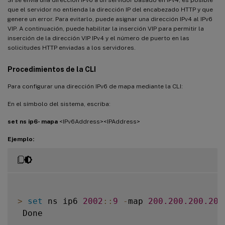
Si se envía una dirección IPv6 a un servidor basado en IPv4, es posible
que el servidor no entienda la dirección IP del encabezado HTTP y que
genere un error. Para evitarlo, puede asignar una dirección IPv4 al IPv6
VIP. A continuación, puede habilitar la inserción VIP para permitir la
inserción de la dirección VIP IPv4 y el número de puerto en las
solicitudes HTTP enviadas a los servidores.
Procedimientos de la CLI
Para configurar una dirección IPv6 de mapa mediante la CLI:
En el símbolo del sistema, escriba:
set ns ip6
- mapa
<IPv6Address><IPAddress>
Ejemplo:
>
set
 ns ip6 
2002
:
:
9
-
map 
200.200
.200
.200
 Done
