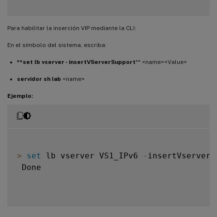
Para habilitar la inserción VIP mediante la CLI:
En el símbolo del sistema, escriba:
**set lb vserver - insertVServerSupport
** <name><Value>
servidor sh lab
<name>
Ejemplo:
>
set
 lb vserver VS1_IPv6 
-
insertVserverI
 Done
