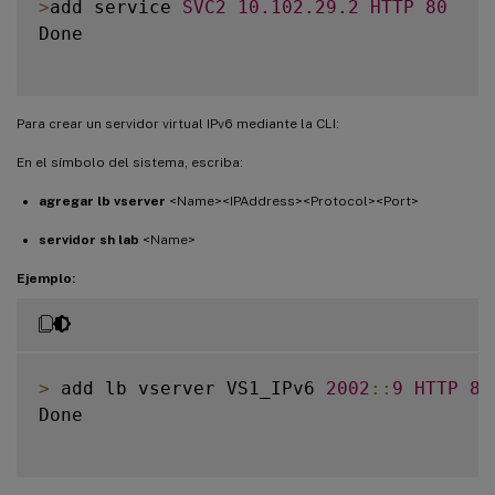
>
add service 
SVC2
10.102
.29
.2
HTTP
80
Done

Para crear un servidor virtual IPv6 mediante la CLI:
En el símbolo del sistema, escriba:
agregar lb vserver
<Name><IPAddress><Protocol><Port>
servidor sh lab
<Name>
Ejemplo:
>
 add lb vserver VS1_IPv6 
2002
:
:
9
HTTP
80
Done
