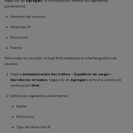
haga clic en
Agregar
y, a continuación, defina los siguientes
parámetros:
Nombre del servicio
Dirección IP
Protocolo
Puerto
Para crear un servidor virtual IPv6 mediante la interfaz gráfica de
usuario:
Vaya a
Administración del tráfico
>
Equilibrio de carga
>
Servidores virtuales
, haga clic en
Agregar
y active la casilla de
verificación
IPv6
.
Defina los siguientes parámetros:
Name
Protocolo
Tipo de dirección IP