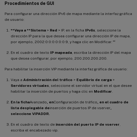
Procedimientos de GUI
Para configurar una dirección IPv6 de mapa mediante la interfaz gráfica
de usuario:
**Vaya a **Sistema
>
Red
> IP, en la ficha
IPv6s
, seleccione la
dirección IP para la que desea configurar una dirección IP de mapa,
por ejemplo, 2002:0:0:0:0:0:0:9, y haga clic en Modificar.
**
En el cuadro de texto
IP mapeada
, escriba la dirección IP del mapa
que desea configurar, por ejemplo, 200.200.200.200.
Para habilitar la inserción VIP mediante la interfaz gráfica de usuario:
Vaya a
Administración del tráfico
>
Equilibrio de carga
>
Servidores virtuales
, seleccione el servidor virtual en el que desee
habilitar la inserción de puertos y haga clic en
Modificar
.
En la ficha
Avanzado
, en
Configuración de tráfico
, en el cuadro de
lista desplegable de
inserción de puertos IP de vserver
,
seleccione VIPADDR.
En el cuadro de texto de
inserción del puerto IP de vserver
,
escriba el encabezado vip.