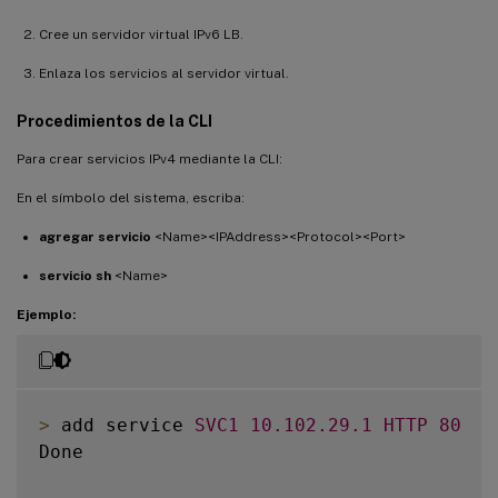
Cree un servidor virtual IPv6 LB.
Enlaza los servicios al servidor virtual.
Procedimientos de la CLI
Para crear servicios IPv4 mediante la CLI:
En el símbolo del sistema, escriba:
agregar servicio
<Name><IPAddress><Protocol><Port>
servicio sh
<Name>
Ejemplo:
>
 add service 
SVC1
10.102
.29
.1
HTTP
80
Done
