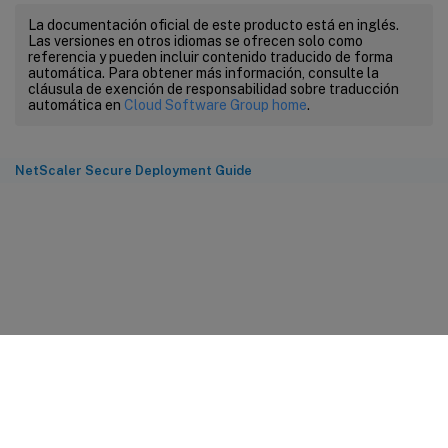
La documentación oficial de este producto está en inglés.
Las versiones en otros idiomas se ofrecen solo como
referencia y pueden incluir contenido traducido de forma
automática. Para obtener más información, consulte la
cláusula de exención de responsabilidad sobre traducción
automática en
Cloud Software Group home
.
NetScaler Secure Deployment Guide