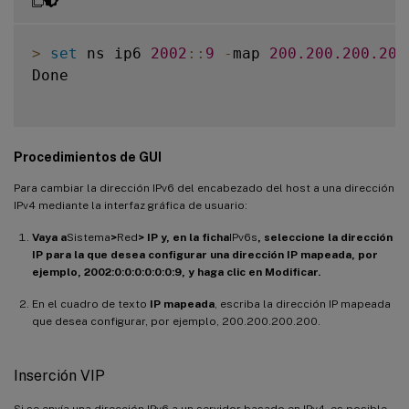
>
set
 ns ip6 
2002
:
:
9
-
map 
200.200
.200
.200
Done

Procedimientos de GUI
Para cambiar la dirección IPv6 del encabezado del host a una dirección
IPv4 mediante la interfaz gráfica de usuario:
Vaya a
Sistema
>
Red
> IP y, en la ficha
IPv6s
, seleccione la dirección
IP para la que desea configurar una dirección IP mapeada, por
ejemplo, 2002:0:0:0:0:0:0:9, y haga clic en Modificar.
En el cuadro de texto
IP mapeada
, escriba la dirección IP mapeada
que desea configurar, por ejemplo, 200.200.200.200.
Inserción VIP