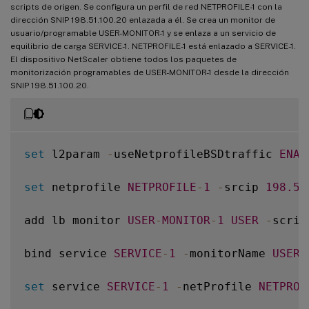
scripts de origen. Se configura un perfil de red NETPROFILE-1 con la
dirección SNIP 198.51.100.20 enlazada a él. Se crea un monitor de
usuario/programable USER-MONITOR-1 y se enlaza a un servicio de
equilibrio de carga SERVICE-1. NETPROFILE-1 está enlazado a SERVICE-1.
El dispositivo NetScaler obtiene todos los paquetes de
monitorización programables de USER-MONITOR-1 desde la dirección
SNIP 198.51.100.20.
set
 l2param 
-
useNetprofileBSDtraffic 
ENAB
set
 netprofile 
NETPROFILE
-
1
-
srcip 
198.51
add lb monitor 
USER
-
MONITOR
-
1
USER
-
scrip
bind service 
SERVICE
-
1
-
monitorName 
USER
-
set
 service 
SERVICE
-
1
-
netProfile 
NETPROF