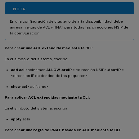
NOTA:
En una configuración de clúster o de alta disponibilidad, debe
agregar reglas de ACL y RNAT para todas las direcciones NSIP de
la configuración.
Para crear una ACL extendida mediante la CLI:
En el símbolo del sistema, escriba:
add acl
<aclname>
ALLOW
-
srcIP
= <dirección NSIP> -
destIP
=
<dirección IP de destino de los paquetes>
show acl
<aclName>
Para aplicar ACL extendidas mediante la CLI:
En el símbolo del sistema, escriba:
apply acls
Para crear una regla de RNAT basada en ACL mediante la CLI: