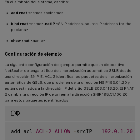
En el símbolo del sistema, escriba:
add rnat
<name> <aclname>
bind rnat
<name> -
natIP
<SNIP address - source IP address for the
packets>
show rnat
<name>
Configuración de ejemplo
La siguiente configuración de ejemplo permite que un dispositivo
NetScaler obtenga tráfico de sincronización automática GSLB desde
una dirección SNIP. El ACL-2 identifica los paquetes de sincronización
automática de GSLB, que provienen de la dirección NSIP 192.0.1.20 y
están destinados a la dirección IP del sitio GSLB 203.0.113.20. El RNAT-
2 cambia la dirección IP de origen a la dirección SNIP 198.51.100.20
para estos paquetes identificados.
add acl 
ACL
-
2
ALLOW
-
srcIP 
=
192.0
.1
.20