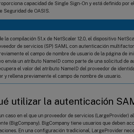
oporciona capacidad de Single Sign-On y está definido por e
de Seguridad de OASIS.
de la compilación 51.x de NetScaler 12.0, el dispositivo NetSca
veedor de servicios (SP) SAML con autenticación multifactori
previamente el campo de nombre de usuario de la página de inic
ivo envía un atributo NameID como parte de una solicitud de a
cupera el valor del atributo NameID del proveedor de identi
r y rellena previamente el campo de nombre de usuario.
ué utilizar la autenticación S
n caso en el que un proveedor de servicios (LargeProvider) al
iente (BigCompany). BigCompany tiene usuarios que deben acc
aciones. En una configuración tradicional, LargeProvider nec