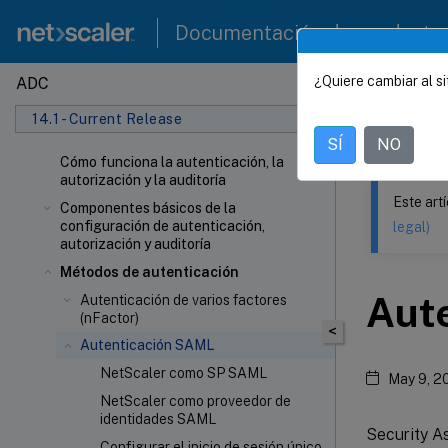
Documentación de producto
¿Quiere cambiar al si
ADC
Este contenid
14.1 - Current Release
NetSca
SÍ
NO
Cómo funciona la autenticación, la
autorización y la auditoría
Este art
Componentes básicos de la
configuración de autenticación,
legal)
autorización y auditoría
Métodos de autenticación
Aut
Autenticación de varios factores
(nFactor)
<
Autenticación SAML
NetScaler como SP SAML
May 9, 2
NetScaler como proveedor de
identidades SAML
Security A
Configurar el inicio de sesión único