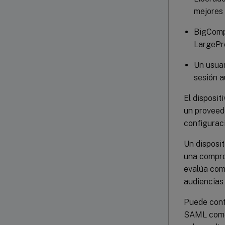
mejores 
BigCompa
LargePro
Un usuar
sesión a
El disposi
un proveed
configuraci
Un disposi
una comprob
evalúa com
audiencias
Puede confi
SAML como a