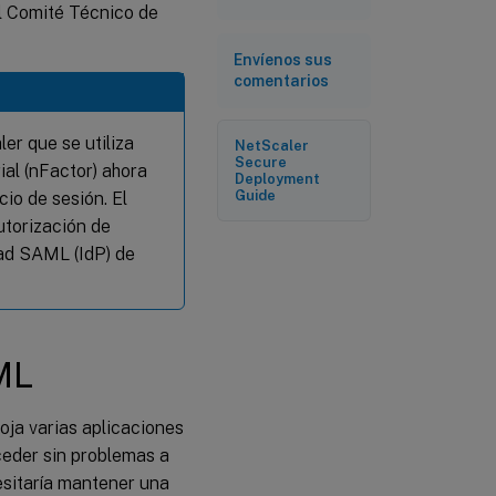
l Comité Técnico de
Envíenos sus
comentarios
ler que se utiliza
NetScaler
Secure
al (nFactor) ahora
Deployment
Guide
io de sesión. El
utorización de
dad SAML (IdP) de
AML
oja varias aplicaciones
eder sin problemas a
esitaría mantener una