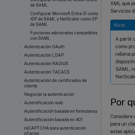
XML que pr
de SAML
Servicios 
Configurar Microsoft Entra ID como
IDP de SAML y NetScaler como SP
de SAML
Nota
Funciones adicionales compatibles
con SAML
A partir 
como pro
Autenticación OAuth
rellena 
Autenticación LDAP
disposit
Autenticación RADIUS
SAML, re
Autenticación TACACS
NetScale
Autenticación de certificados de
cliente
Negociar la autenticación
Por q
Autentificación web
Autentificación basada en formularios
Considere u
Autentificación basada en 401
para un cl
reCAPTCHA para autenticación
estas aplic
nFactor