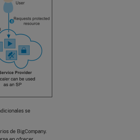
dicionales se
arios de BigCompany.
arse en ofrecer