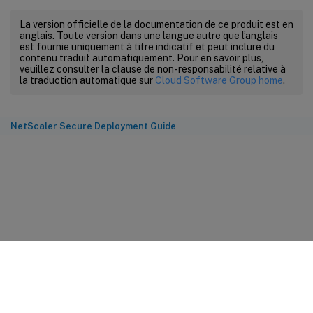
La version officielle de la documentation de ce produit est en
anglais. Toute version dans une langue autre que l’anglais
est fournie uniquement à titre indicatif et peut inclure du
contenu traduit automatiquement. Pour en savoir plus,
veuillez consulter la clause de non-responsabilité relative à
la traduction automatique sur
Cloud Software Group home
.
NetScaler Secure Deployment Guide