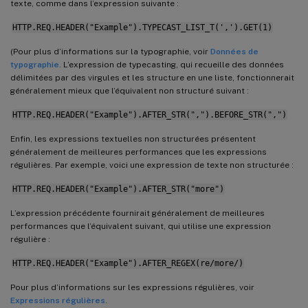
texte, comme dans l’expression suivante :
HTTP.REQ.HEADER("Example").TYPECAST_LIST_T(',').GET(1)
(Pour plus d’informations sur la typographie, voir
Données de
typographie
. L’expression de typecasting, qui recueille des données
délimitées par des virgules et les structure en une liste, fonctionnerait
généralement mieux que l’équivalent non structuré suivant :
HTTP.REQ.HEADER("Example").AFTER_STR(",").BEFORE_STR(",")
Enfin, les expressions textuelles non structurées présentent
généralement de meilleures performances que les expressions
régulières. Par exemple, voici une expression de texte non structurée :
HTTP.REQ.HEADER("Example").AFTER_STR("more")
L’expression précédente fournirait généralement de meilleures
performances que l’équivalent suivant, qui utilise une expression
régulière :
HTTP.REQ.HEADER("Example").AFTER_REGEX(re/more/)
Pour plus d’informations sur les expressions régulières, voir
Expressions régulières
.