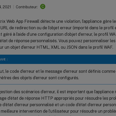
C
4, 2021
Contributeur:
rix Web App Firewall détecte une violation, l’appliance gère le
 URL de redirection ou de l’objet erreur (importé dans le profil e
t géré à l’aide d’une configuration d’objet d’erreur, le profil W
tat de réponse personnalisés. Vous pouvez personnaliser les d
ur un objet d’erreur HTML, XML ou JSON dans le profil WAF.
UE :
t, le code d’erreur et le message d’erreur sont définis comme 
mètres des objets d’erreur sont configurés.
gestion des scénarios d’erreur, il est important que l’applianc
age d’état de réponse HTTP appropriés pour résoudre les pro
d’état d’erreur personnalisé et un code d’état d’erreur personn
 meilleure intervention de l’utilisateur pour résoudre un probl