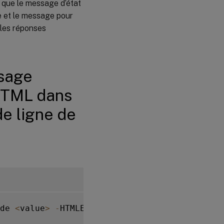
t que le message d’état
personnalisés
pour l’objet
se et le message pour
d’erreur JSON
r les réponses
dans un profil
WAF à l’aide
de l’interface
de ligne de
commande
ssage
 HTML dans
Configurer un
code d’état
et un
de ligne de
message
personnalisés
pour un objet
d’erreur
HTML, JSON
ou XML dans
un profil WAF
à l’aide de
l’interface
graphique
de 
<
value
>
-
HTMLErrorStatusMessage 
<
value
>
-