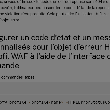
, si vous définissez le code d’erreur de réponse sur « 404 » e
rouvé », l’utilisateur peut inspecter le code d’état de la répon
une violation s’est produite. Cela peut aider l’utilisateur à filtre
objet error.
gurer un code d’état et un me
nnalisés pour l’objet d’erreur
ofil WAF à l’aide de l’interface 
ande
de commandes, tapez :
pfw profile 
<
profile
-
name
>
-
HTMLErrorStatusCo