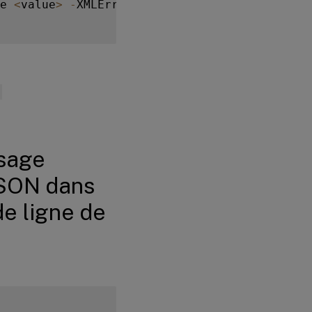
e 
<
value
>
-
XMLErrorStatusMessage 
<
value
>
-
ssage
 JSON dans
de ligne de