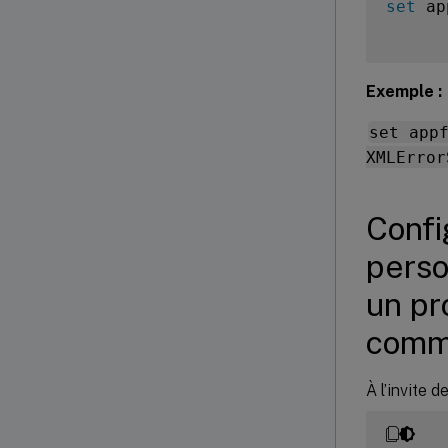
set
 ap
Exemple :
set app
XMLError
Confi
perso
un pr
comm
À l’invite 