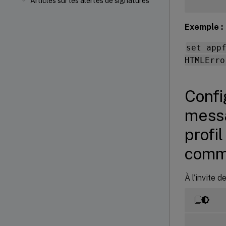
Articles sur les alertes de signatures
Exemple :
set app
HTMLErro
Confi
messa
profi
comm
À l’invite 