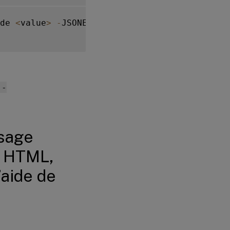
de 
<
value
>
-
JSONErrorStatusMessage 
<
value
>
 -
ssage
r HTML,
’aide de