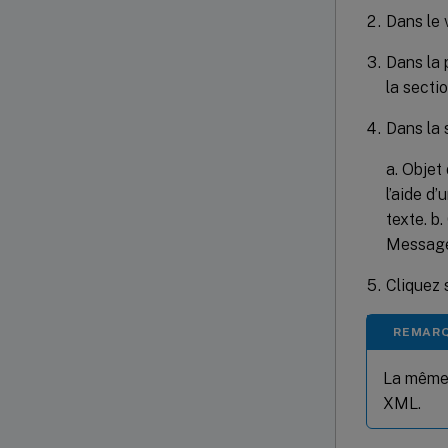
Dans le 
Dans la
la secti
Dans la 
a. Objet
l’aide d’
texte. b
Message 
Cliquez 
REMARQ
La même 
XML.