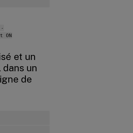
 -
t ON
isé et un
L dans un
ligne de