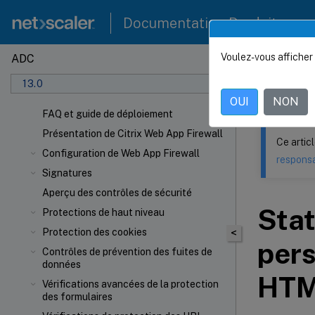
Documentation Produit
Voulez-vous afficher 
ADC
Ce contenu a 
13.0
NetSca
OUI
NON
FAQ et guide de déploiement
Présentation de Citrix Web App Firewall
Ce artic
Configuration de Web App Firewall
responsa
Signatures
Aperçu des contrôles de sécurité
Stat
Protections de haut niveau
Protection des cookies
<
pers
Contrôles de prévention des fuites de
données
HTM
Vérifications avancées de la protection
des formulaires