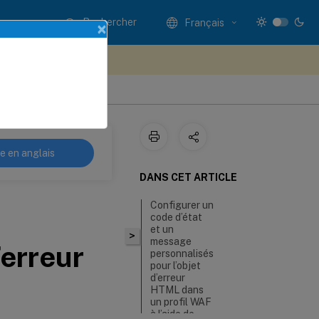
Rechercher
Français
×
ez votre avis ici
re en anglais
DANS CET ARTICLE
Configurer un
code d’état
et un
>
message
’erreur
personnalisés
pour l’objet
d’erreur
HTML dans
un profil WAF
à l’aide de