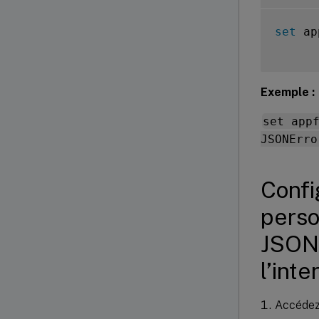
set
 ap
Exemple :
set app
JSONErro
Confi
perso
JSON 
l’int
Accéde