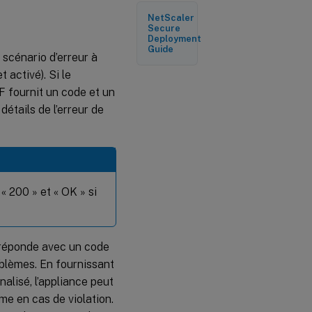
l’interface de
NetScaler
ligne de
Secure
commande
Deployment
Guide
 scénario d’erreur à
Configurer
t activé). Si le
un code
AF fournit un code et un
d’état
personnalisé
étails de l’erreur de
et un
message
pour un
objet
d’erreur XML
dans un
profil WAF à
« 200 » et « OK » si
l’aide de
l’interface
de ligne de
commande
e réponde avec un code
blèmes. En fournissant
Configurer un
alisé, l’appliance peut
code d’état
et un
ème en cas de violation.
message