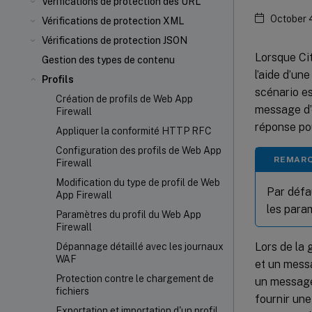
Vérifications de protection des URL
October 
Vérifications de protection XML
Vérifications de protection JSON
Lorsque Cit
Gestion des types de contenu
l’aide d’une
Profils
scénario es
Création de profils de Web App
message d’é
Firewall
réponse po
Appliquer la conformité HTTP RFC
Configuration des profils de Web App
REMARQ
Firewall
Modification du type de profil de Web
Par défau
App Firewall
les para
Paramètres du profil du Web App
Firewall
Lors de la 
Dépannage détaillé avec les journaux
WAF
et un mess
Protection contre le chargement de
un message 
fichiers
fournir une
Exportation et importation d'un profil