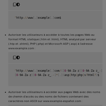
^
http
:
/
/
www
[
.
]
example
[
.
]
com$

Autoriser les utilisateurs à accéder à toutes les pages Web au
format HTML statique (.htm et .html), HTML analysé par serveur
(.htp et .shtml), PHP (.php) et Microsoft ASP (.asp) à l’adresse
www.example.com :
^
http
:
/
/
www
[
.
]
example
[
.
]
com
/
(
[
0
-
9A
-
Za
-
z
]
[
0
-
9A
-
Za
-
z_
-
]
\
*
[
0
-
9A
-
Za
-
z
]
[
0
-
9A
-
Za
-
z_
.
-
]
*
[
.
]
(
asp
|
htp
|
php
|
s
?
html
?
)
$

Autoriser les utilisateurs à accéder aux pages Web avec des noms
de chemin d’accès ou des noms de fichiers contenant des
caractères non ASCII sur www.example-español.com :