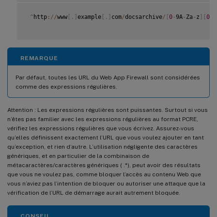
^
http
:
/
/
www
[
.
]
example
[
.
]
com
/
docsarchive
/
[
0
-
9A
-
Za
-
z
]
[
0
-
9
REMARQUE
Par défaut, toutes les URL du Web App Firewall sont considérées
comme des expressions régulières.
Attention : Les expressions régulières sont puissantes. Surtout si vous
n’êtes pas familier avec les expressions régulières au format PCRE,
vérifiez les expressions régulières que vous écrivez. Assurez-vous
qu’elles définissent exactement l’URL que vous voulez ajouter en tant
qu’exception, et rien d’autre. L’utilisation négligente des caractères
génériques, et en particulier de la combinaison de
métacaractères/caractères génériques ( .*), peut avoir des résultats
que vous ne voulez pas, comme bloquer l’accès au contenu Web que
vous n’aviez pas l’intention de bloquer ou autoriser une attaque que la
vérification de l’URL de démarrage aurait autrement bloquée.
CONSEIL