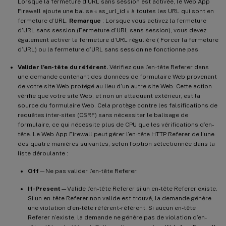
Lorsque la fermeture d’URL sans session est activée, le Web App
Firewall ajoute une balise « as_url_id » à toutes les URL qui sont en
fermeture d’URL.
Remarque
: Lorsque vous activez la fermeture
d’URL sans session (Fermeture d’URL sans session), vous devez
également activer la fermeture d’URL régulière ( Forcer la fermeture
d’URL) ou la fermeture d’URL sans session ne fonctionne pas.
Valider l’en-tête du référent.
Vérifiez que l’en-tête Referer dans
une demande contenant des données de formulaire Web provenant
de votre site Web protégé au lieu d’un autre site Web. Cette action
vérifie que votre site Web, et non un attaquant extérieur, est la
source du formulaire Web. Cela protège contre les falsifications de
requêtes inter-sites (CSRF) sans nécessiter le balisage de
formulaire, ce qui nécessite plus de CPU que les vérifications d’en-
tête. Le Web App Firewall peut gérer l’en-tête HTTP Referer de l’une
des quatre manières suivantes, selon l’option sélectionnée dans la
liste déroulante :
Off
—Ne pas valider l’en-tête Referer.
If-Present
—Valide l’en-tête Referer si un en-tête Referer existe.
Si un en-tête Referer non valide est trouvé, la demande génère
une violation d’en-tête référent-référent. Si aucun en-tête
Referer n’existe, la demande ne génère pas de violation d’en-