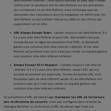
tête référent-référent. Cette option permet au Web App Firewall
d’effectuer la validation de l’en-tête Referer sur les demandes
qui contiennent un en-tête Referer, mais ne bloque pas les
demandes des utilisateurs dont le navigateur ne définit pas l’en-
tête Referer ou qui utilisent des proxy Web ou des filtres qui
suppriment cet en-tête.
URL Always Except Start
: validez toujours l’en-tête Referer. S’il
n’y a pas d’en-tête Referer et que l’URL demandée n’est pas
exemptée par la règle de relaxation StarTURL, la demande
génère une violation d’en-tête référent-référent. Si l’en-tête
Referer est présent mais qu’il n’est pas valide, la requête génère
une violation d’en-tête référent-référent.
Always Except First Request
—Validez toujours l’en-tête du
référent. S’il n’y a pas d’en-tête référent, seule l’URL qui est
accédé en premier est autorisée. Toutes les autres URL sont
bloquées sans en-tête référent valide. Si l’en-tête Referer est
présent mais qu’il n’est pas valide, la requête génère une
violation d’en-tête référent-référent.
Un paramètre d’URL de démarrage,
Exempter les URL de fermeture
des vérifications de sécurité
, n’est pas configuré dans la boîte de
dialogue Modifier la vérification d’URL de démarrage, mais est