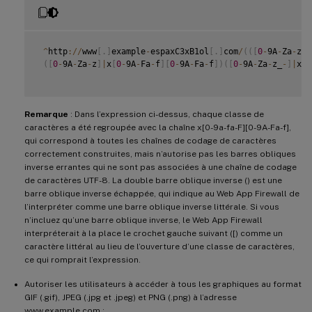
^
http
:
/
/
www
[
.
]
example
-
espaxC3xB1ol
[
.
]
com
/
(
(
[
0
-
9A
-
Za
-
z
]
|
(
[
0
-
9A
-
Za
-
z
]
|
x
[
0
-
9A
-
Fa
-
f
]
[
0
-
9A
-
Fa
-
f
]
)
(
[
0
-
9A
-
Za
-
z_
-
]
|
x
[
0
Remarque
: Dans l’expression ci-dessus, chaque classe de
caractères a été regroupée avec la chaîne x[0-9a-fa-F][0-9A-Fa-f],
qui correspond à toutes les chaînes de codage de caractères
correctement construites, mais n’autorise pas les barres obliques
inverse errantes qui ne sont pas associées à une chaîne de codage
de caractères UTF-8. La double barre oblique inverse () est une
barre oblique inverse échappée, qui indique au Web App Firewall de
l’interpréter comme une barre oblique inverse littérale. Si vous
n’incluez qu’une barre oblique inverse, le Web App Firewall
interpréterait à la place le crochet gauche suivant ([) comme un
caractère littéral au lieu de l’ouverture d’une classe de caractères,
ce qui romprait l’expression.
Autoriser les utilisateurs à accéder à tous les graphiques au format
GIF (.gif), JPEG (.jpg et .jpeg) et PNG (.png) à l’adresse
www.example.com :