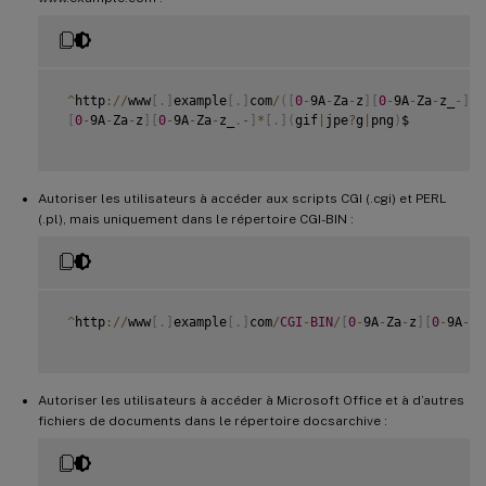
^
http
:
/
/
www
[
.
]
example
[
.
]
com
/
(
[
0
-
9A
-
Za
-
z
]
[
0
-
9A
-
Za
-
z_
-
]
\
*
[
0
-
9A
-
Za
-
z
]
[
0
-
9A
-
Za
-
z_
.
-
]
*
[
.
]
(
gif
|
jpe
?
g
|
png
)
$

Autoriser les utilisateurs à accéder aux scripts CGI (.cgi) et PERL
(.pl), mais uniquement dans le répertoire CGI-BIN :
^
http
:
/
/
www
[
.
]
example
[
.
]
com
/
CGI
-
BIN
/
[
0
-
9A
-
Za
-
z
]
[
0
-
9A
-
Za
Autoriser les utilisateurs à accéder à Microsoft Office et à d’autres
fichiers de documents dans le répertoire docsarchive :