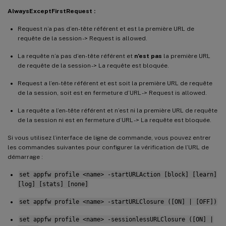
AlwaysExceptFirstRequest :
Request n’a pas d’en-tête référent et est la première URL de
requête de la session -> Request is allowed.
La requête n’a pas d’en-tête référent et
n’est pas
la première URL
de requête de la session -> La requête est bloquée.
Request a l’en-tête référent et est soit la première URL de requête
de la session, soit est en fermeture d’URL -> Request is allowed.
La requête a l’en-tête référent et n’est ni la première URL de requête
de la session ni est en fermeture d’URL -> La requête est bloquée.
Si vous utilisez l’interface de ligne de commande, vous pouvez entrer
les commandes suivantes pour configurer la vérification de l’URL de
démarrage :
set appfw profile <name> -startURLAction [block] [learn]
[log] [stats] [none]
set appfw profile <name> -startURLClosure ([ON] | [OFF])
set appfw profile <name> -sessionlessURLClosure ([ON] |