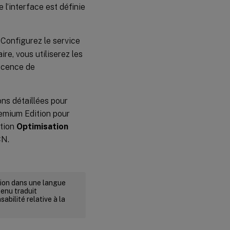
 l’interface est définie
: Configurez le service
re, vous utiliserez les
escence de
ons détaillées pour
emium Edition pour
ction
Optimisation
CN.
rsion dans une langue
tenu traduit
abilité relative à la