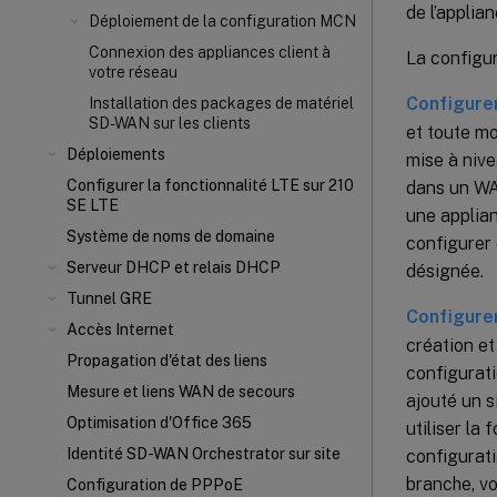
de l’appli
Déploiement de la configuration MCN
Connexion des appliances client à
La configu
votre réseau
Configure
Installation des packages de matériel
SD-WAN sur les clients
et toute mo
Déploiements
mise à nive
Configurer la fonctionnalité LTE sur 210
dans un WAN
SE LTE
une applian
Système de noms de domaine
configurer 
Serveur DHCP et relais DHCP
désignée.
Tunnel GRE
Configurer
Accès Internet
création et
Propagation d'état des liens
configurati
Mesure et liens WAN de secours
ajouté un s
Optimisation d'Office 365
utiliser la
Identité SD-WAN Orchestrator sur site
configurati
branche, vo
Configuration de PPPoE