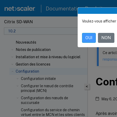
Documentation Produit
Voulez-vous afficher 
Citrix SD-WAN
Ce contenu a 
10.2
Citrix
OUI
NON
Nouveautés
Notes de publication
Ce artic
Installation et mise à niveau du logiciel
responsa
Gestion des licences
Configuration
Conf
Configuration initiale
Configurer le nœud de contrôle
<
principal (MCN)
Configuration des nœuds de
May 6, 2
succursale
Configuration du service de chemin
Après avoir
virtuel entre le MCN et les sites clients