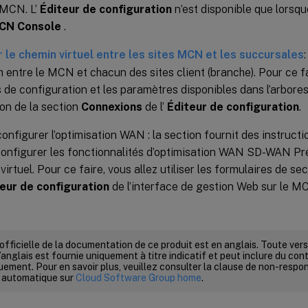
 MCN. L’
Éditeur de configuration
n’est disponible que lorsque
CN Console
.
 le chemin virtuel entre les sites MCN et les succursales
h entre le MCN et chacun des sites client (branche). Pour ce fai
 de configuration et les paramètres disponibles dans l’arbor
on de la section
Connexions
de l’
Éditeur de configuration
.
configurer l’optimisation WAN : la section fournit des instructi
 configurer les fonctionnalités d’optimisation WAN SD-WAN Pr
irtuel. Pour ce faire, vous allez utiliser les formulaires de se
eur de configuration
de l’interface de gestion Web sur le M
 officielle de la documentation de ce produit est en anglais. Toute ve
’anglais est fournie uniquement à titre indicatif et peut inclure du con
ement. Pour en savoir plus, veuillez consulter la clause de non-respons
 automatique sur
Cloud Software Group home
.