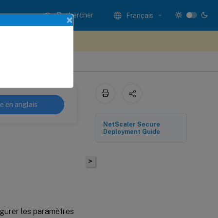
Rechercher
Français
×
ez votre avis ici
re en anglais
NetScaler Secure
Deployment Guide
>
igurer les paramètres