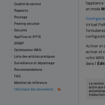
l’appliance
Qualité du service
en mode
M
Rapports
Routage
Configurer
Peering sécurisé
Virtual Pat
formulaires
Sécurité
configurati
AppFlow et IPFIX
SNMP
Activer et 
Optimisation WAN
activer et
Liste des articles pratiques
votre WAN v
Surveillance et dépannage
dans l’
Édit
Recommandations
FAQ
Matériel de référence
La version
autre que l
Historique des documents
automatiqu
traduction