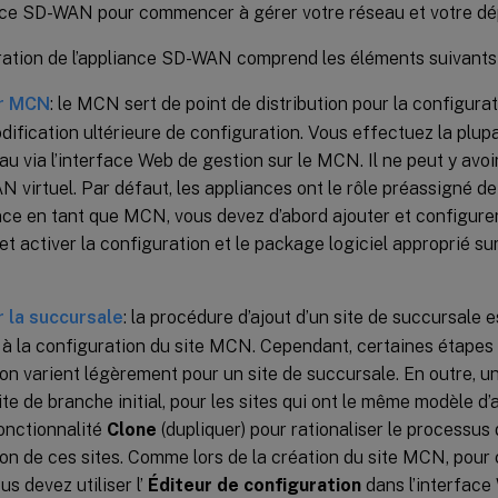
ance SD-WAN pour commencer à gérer votre réseau et votre dé
ration de l’appliance SD-WAN comprend les éléments suivants 
r MCN
: le MCN sert de point de distribution pour la configurat
dification ultérieure de configuration. Vous effectuez la plu
au via l’interface Web de gestion sur le MCN. Il ne peut y avo
 virtuel. Par défaut, les appliances ont le rôle préassigné de 
ce en tant que MCN, vous devez d’abord ajouter et configurer
et activer la configuration et le package logiciel approprié s
 la succursale
: la procédure d’ajout d’un site de succursale es
 à la configuration du site MCN. Cependant, certaines étapes
on varient légèrement pour un site de succursale. En outre, u
ite de branche initial, pour les sites qui ont le même modèle d
 fonctionnalité
Clone
(dupliquer) pour rationaliser le processus 
on de ces sites. Comme lors de la création du site MCN, pour 
us devez utiliser l’
Éditeur de configuration
dans l’interface