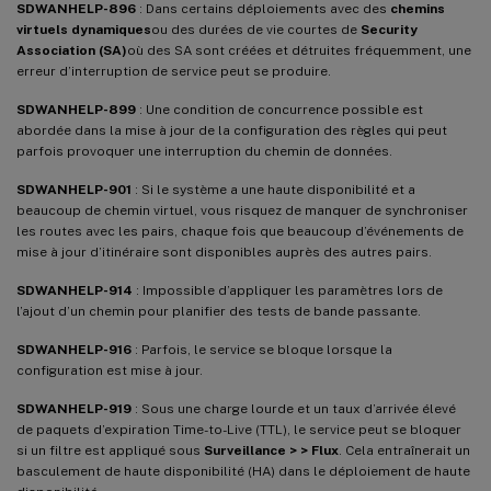
SDWANHELP-896
: Dans certains déploiements avec des
chemins
virtuels dynamiques
ou des durées de vie courtes de
Security
Association (SA)
où des SA sont créées et détruites fréquemment, une
erreur d’interruption de service peut se produire.
SDWANHELP-899
: Une condition de concurrence possible est
abordée dans la mise à jour de la configuration des règles qui peut
parfois provoquer une interruption du chemin de données.
SDWANHELP-901
: Si le système a une haute disponibilité et a
beaucoup de chemin virtuel, vous risquez de manquer de synchroniser
les routes avec les pairs, chaque fois que beaucoup d’événements de
mise à jour d’itinéraire sont disponibles auprès des autres pairs.
SDWANHELP-914
: Impossible d’appliquer les paramètres lors de
l’ajout d’un chemin pour planifier des tests de bande passante.
SDWANHELP-916
: Parfois, le service se bloque lorsque la
configuration est mise à jour.
SDWANHELP-919
: Sous une charge lourde et un taux d’arrivée élevé
de paquets d’expiration Time-to-Live (TTL), le service peut se bloquer
si un filtre est appliqué sous
Surveillance > > Flux
. Cela entraînerait un
basculement de haute disponibilité (HA) dans le déploiement de haute