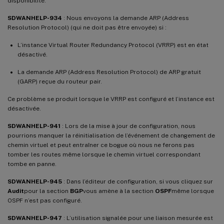
disponibilité.
SDWANHELP-934
: Nous envoyons la demande ARP (Address
Resolution Protocol) (qui ne doit pas être envoyée) si :
L’instance Virtual Router Redundancy Protocol (VRRP) est en état
désactivé.
La demande ARP (Address Resolution Protocol) de ARP gratuit
(GARP) reçue du routeur pair.
Ce problème se produit lorsque le VRRP est configuré et l’instance est
désactivée.
SDWANHELP-941
: Lors de la mise à jour de configuration, nous
pourrions manquer la réinitialisation de l’événement de changement de
chemin virtuel et peut entraîner ce bogue où nous ne ferons pas
tomber les routes même lorsque le chemin virtuel correspondant
tombe en panne.
SDWANHELP-945
: Dans l’éditeur de configuration, si vous cliquez sur
Audit
pour la section
BGP
vous amène à la section
OSPF
même lorsque
OSPF n’est pas configuré.
SDWANHELP-947
: L’utilisation signalée pour une liaison mesurée est