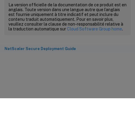
La version officielle de la documentation de ce produit est en
anglais. Toute version dans une langue autre que l’anglais
est fournie uniquement à titre indicatif et peut inclure du
contenu traduit automatiquement. Pour en savoir plus,
veuillez consulter la clause de non-responsabilité relative à
la traduction automatique sur
Cloud Software Group home
.
NetScaler Secure Deployment Guide