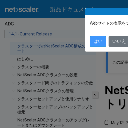
製品ドキュメント
Webサイトの表示を
ADC
このコンテン
14.1 - Current Release
NetSca
はい
いいえ
クラスターでのNetScaler ADC構成のサポ
ート
はじめに
この記事
クラスターの概要
NetScaler ADCクラスターの設定
クラスタノード間でのトラフィックの分散
Ne
NetScaler ADCクラスタの管理
<
クラスターセットアップと使用シナリオ
トリ
クラスターセットアップのバックアップと
復元
NetScaler ADCクラスターのアップグレ
May 12, 
ードまたはダウングレード