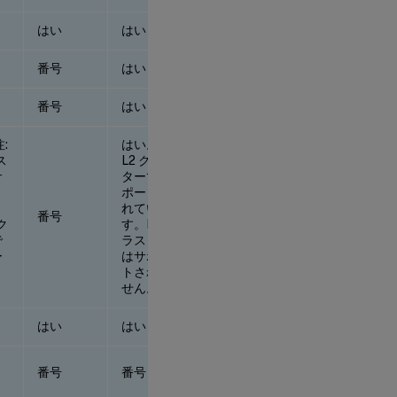
はい
はい
はい
番号
はい
番号
番号
はい
番号
:
はい。 注:
ス
L2 クラス
サ
ターでサ
さ
ポートさ
ま
れていま
番号
番号
ク
す。L3 ク
で
ラスタで
ー
はサポー
ま
トされま
せん。
はい
はい
はい
番号
番号
番号