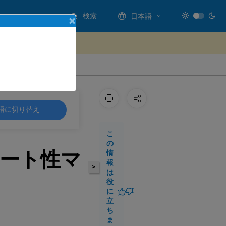
検索
日本語
×
ードバックを提供する
語に切り替え
こ
の
サポート性マ
情
報
>
は
役
に
立
ち
ま