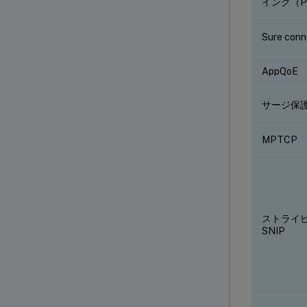
イング（P
Sure conn
AppQoE
サージ保
MPTCP
ストライ
SNIP