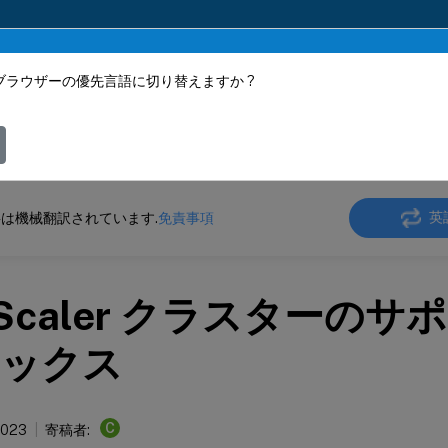
ブラウザーの優先言語に切り替えますか ?
ツは動的に機械翻訳されています。
フィ
ler
NetScaler 14.1
クラスタリング
英
は機械翻訳されています.
免責事項
tScaler クラスターの
ックス
C
2023
寄稿者: