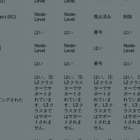
Q）
Level
Level
Node-
Node-
廃止済み
削除
ect (SC)
Level
Level
はい
はい
番号
はい
Node-
Node-
Node-
護
はい
Level
Level
Level
はい
はい
番号
はい
はい。 注:
はい。 注:
はい。 注:
はい。 注
L2 クラス
L2 クラス
L2 クラス
L2 クラ
ターでサ
ターでサ
ターでサ
ターで
ポートさ
ポートさ
ポートさ
ポート
れていま
れていま
れていま
れてい
ピングされた
す。L3 ク
す。L3 ク
す。L3 ク
す。L3 
ラスタで
ラスタで
ラスタで
ラスタ
はサポー
はサポー
はサポー
はサポ
トされま
トされま
トされま
トされ
せん。
せん。
せん。
せん。