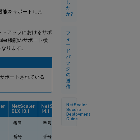
し
た
広い機能をサポートしま
か?
タセットアップにおけるサポ
フ
ィ
aler機能のサポート状
ー
は異なります。
ド
バ
ッ
ク
の
のみサポートされている
送
信
NetScaler
er
NetScaler
NetScaler
NetScaler
Secure
BLX 13.1
14.1
BLX 14.1
Deployment
Guide
番号
番号
番号
番号
番号
番号