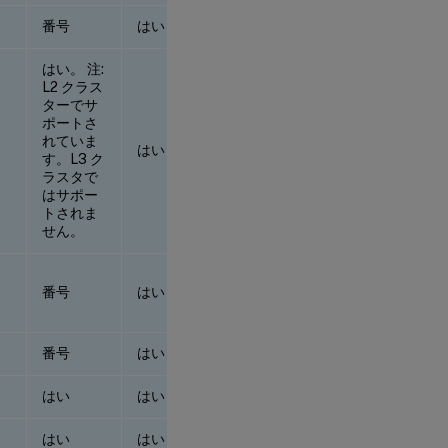
番号
はい
番号
はい。 注:
はい。 注:
L2 クラス
L2 クラス
ターでサ
ターでサ
ポートさ
ポートさ
れていま
れていま
はい
す。L3 ク
す。L3 ク
ラスタで
ラスタで
はサポー
はサポー
トされま
トされま
せん。
せん。
番号
はい
番号
番号
はい
番号
はい
はい
はい
はい
はい
はい