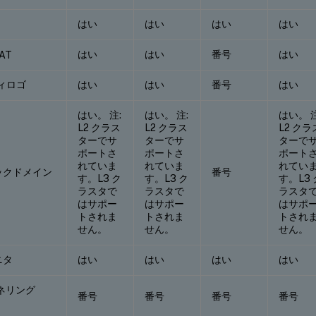
はい
はい
はい
はい
はい
はい
番号
はい
AT
ディロゴ
はい
はい
番号
はい
はい。 注:
はい。 注:
はい。 注
L2 クラス
L2 クラス
L2 クラ
ターでサ
ターでサ
ターで
ポートさ
ポートさ
ポート
れていま
れていま
れてい
ックドメイン
番号
す。L3 ク
す。L3 ク
す。L3 
ラスタで
ラスタで
ラスタ
はサポー
はサポー
はサポ
トされま
トされま
トされ
せん。
せん。
せん。
ニタ
はい
はい
はい
はい
ンネリング
番号
番号
番号
番号