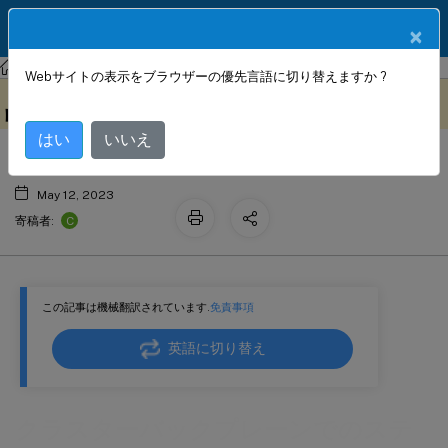
製品ドキュメン
JA
×
ト
NetScaler
NetScaler 14.1
クラスタリング
Webサイトの表示をブラウザーの優先言語に切り替えますか ?
クラスターバックプレーンでのステア
このコンテンツは動的に機械
フィードバックを提供する
翻訳されています。
リングの無効化
はい
いいえ
May 12, 2023
C
寄稿者:
この記事は機械翻訳されています.
免責事項
英語に切り替え
クラスターバックプレーンでのステ