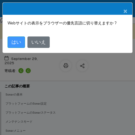
製品ドキュメン
JA
×
ト
NetScaler
インテリジェントトラフィック管理
Webサイトの表示をブラウザーの優先言語に切り替えますか ?
Sonar
このコンテンツは動的に機械
フィードバックを提供する
翻訳されています。
はい
いいえ
September 29,
2025
C
C
寄稿者:
この記事の概要
Sonarの基本
プラットフォームのSonar設定
プラットフォームのSonarステータス
メンテナンスモード
Sonarメニュー