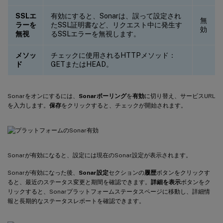
SSLエ
有効にすると、Sonarは、誤って設定され
無
ラーを
たSSL証明書など、リクエスト中に発生す
効
無視
るSSLエラーを無視します。
メソッ
チェックに使用されるHTTPメソッド：
ド
GETまたはHEAD。
Sonarをオンにするには、
Sonarポーリング
を
有効
に切り替え、サービスURL
を入力します。
保存
をクリックすると、チェックが開始されます。
Sonarが有効になると、設定には現在のSonar設定が表示されます。
Sonarが有効になった後、
Sonar設定
セクションの
履歴
ボタンをクリックす
ると、最近のステータス変更と期間を確認できます。
詳細を表示
ボタンをク
リックすると、Sonarプラットフォームステータスページに移動し、詳細情
報と長期的なステータスレポートを確認できます。