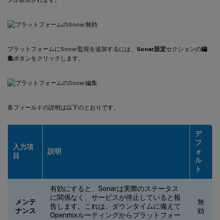
プラットフォームにSonar監視を追加するには、
Sonar設定
セクションの
編
集
ボタンをクリックします。
各フィールドの説明は以下のとおりです。
デ
フ
入力項
説明
ォ
目
ル
ト
有効にすると、Sonarは実際のステータス
に関係なく、サービスが停止していると報
メンテ
無
告します。これは、ダウンタイムに備えて
ナンス
効
Openmixルーティングからプラットフォー