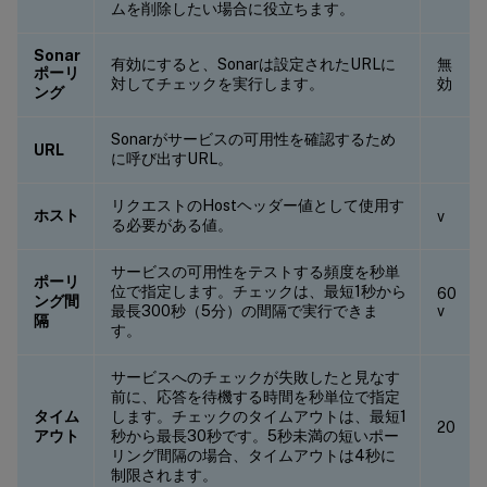
ムを削除したい場合に役立ちます。
Sonar
有効にすると、Sonarは設定されたURLに
無
ポーリ
対してチェックを実行します。
効
ング
Sonarがサービスの可用性を確認するため
URL
に呼び出すURL。
リクエストのHostヘッダー値として使用す
ホスト
v
る必要がある値。
サービスの可用性をテストする頻度を秒単
ポーリ
位で指定します。チェックは、最短1秒から
60
ング間
最長300秒（5分）の間隔で実行できま
v
隔
す。
サービスへのチェックが失敗したと見なす
前に、応答を待機する時間を秒単位で指定
タイム
します。チェックのタイムアウトは、最短1
20
アウト
秒から最長30秒です。5秒未満の短いポー
リング間隔の場合、タイムアウトは4秒に
制限されます。