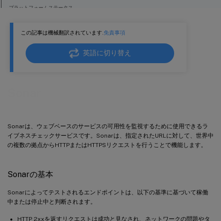
プラットフォームステータス
プラットフォーム履歴
この記事は機械翻訳されています.
免責事項
英語に切り替え
Sonar
Sonarは、ウェブベースのサービスの可用性を監視するために使用できるラ
イブネスチェックサービスです。Sonarは、指定されたURLに対して、世界中
の複数の拠点からHTTPまたはHTTPSリクエストを行うことで機能します。
Sonarの基本
Sonarによってテストされるエンドポイントは、以下の基準に基づいて稼働
中または停止中と判断されます。
HTTP 2xxを返すリクエストは成功と見なされ、ネットワークの問題やタ