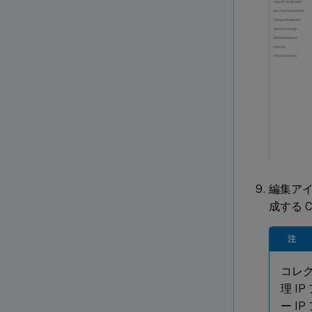
編集ア
成する C
注
コレク
理 I
ー I