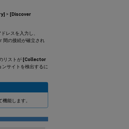
ry]
>
[Discover
 アドレスを入力し、
ter 間の接続が確立され
 のリストが
[Collector
ョンサイトを検出するに
。
として機能します。