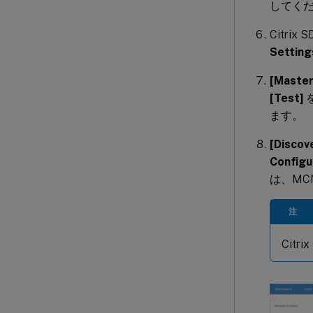
してく
Citrix 
Setting
[Master
[Test]
を
ます。
[Discov
Configu
は、MC
注
Cit