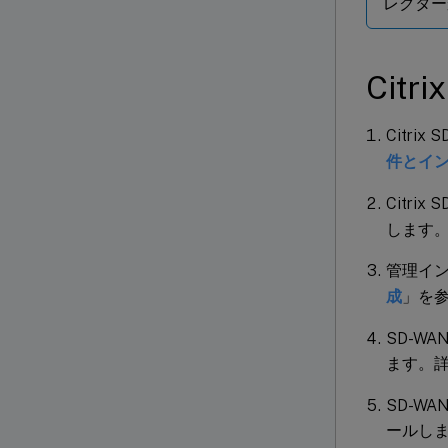
レクター
Cit
Citri
件とイ
Citrix 
します
管理イ
成
」を
SD-WA
ます。
SD-W
ールし