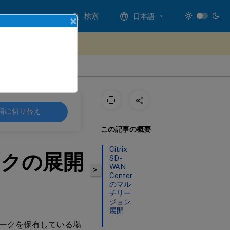
検索
日本語
×
ードバックを提供する
語に切り替え
この記事の概要
Citrix
クの展開
SD-
WAN
>
Center
のマル
チリー
ジョン
展開
ークを保有している場