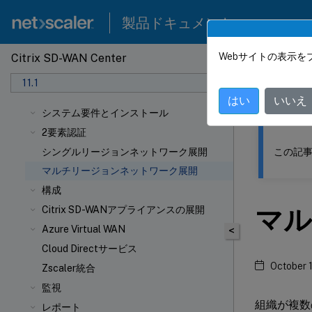
製品ドキュメント
Webサイトの表示を
Citrix SD-WAN Center
このコンテン
11.1
Citrix
はい
いいえ
システム要件とインストール
2要素認証
この記事
シングルリージョンネットワーク展開
マルチリージョンネットワーク展開
構成
マル
Citrix SD-WANアプライアンスの展開
Azure Virtual WAN
<
Cloud Directサービス
October 
Zscaler統合
監視
組織が複数
レポート