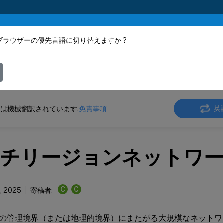
ブラウザーの優先言語に切り替えますか ?
ツは動的に機械翻訳されています。
フィ
 SD-WAN Center
シトリックス SD-WAN センター
Citrix SD-WAN Center 11.1
英
は機械翻訳されています.
免責事項
チリージョンネットワー
C
C
1, 2025
寄稿者:
の管理境界（または地理的境界）にまたがる大規模なネットワ