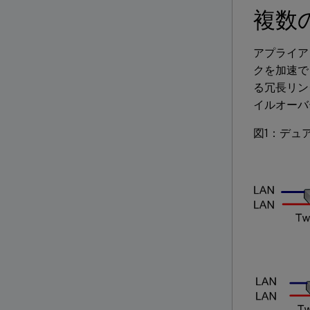
複数
アプライア
クを加速で
る冗長リン
イルオーバ
図1：デュ