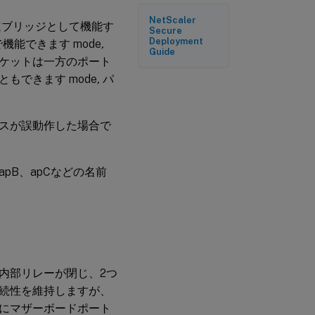
複数のブリッジ
NetScaler
速ブリッジとして機能す
による高可用性
Secure
Deployment
能できます mode
,
Guide
ケットは一方のポート
もできます mode
,
パ
スが誤動作した場合で
pB、apCなどの名前
内部リレーが閉じ、2つ
続性を維持しますが、
にマザーボードポート