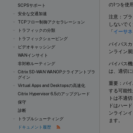
の1つを使
SCPSサポート
安全な交通加速
注意：プラ
TCPフロー制御アクセラレーション
しないでく
トラフィックの分類
「
イーサネ
トラフィックシェーピング
バイパスカ
ビデオキャッシング
ンライン展
WANインサイト
バイパス機
非対称ルーティング
は、適切に
Citrix SD-WAN WANOPクライアントプラ
グイン
重要：バイ
Virtual Apps and Desktopsの高速化
する可能性
Citrix Hypervisor 6.5のアップグレード
トは不適切
保守
ドはハード
診断
ンラインイ
トラブルシューティング
ます。
ドキュメント履歴