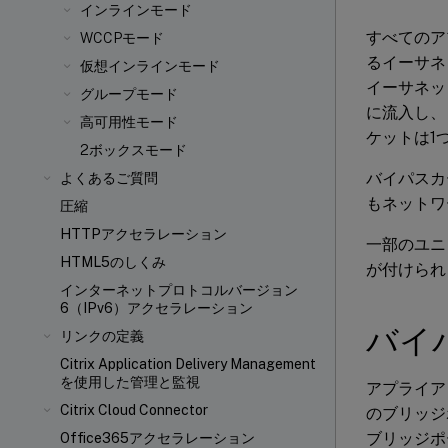
インラインモード
すべてのア
WCCPモード
るイーサネ
仮想インラインモード
イーサネッ
グループモード
に流入し、
高可用性モード
ケットは1
2ボックスモード
バイパスカ
よくあるご質問
もネットワ
圧縮
HTTPアクセラレーション
一部のユニ
HTML5のしくみ
が付けられ
インターネットプロトコルバージョン
6（IPv6）アクセラレーション
バイ
リンクの定義
Citrix Application Delivery Management
を使用した管理と監視
アプライア
Citrix Cloud Connector
のブリッジ
ブリッジポ
Office365アクセラレーション