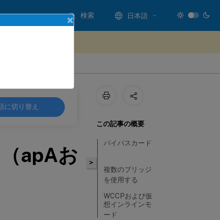
検索
日本語
×
ードバックを提供する
語に切り替え
この記事の概要
バイパスカード
（apAお
>
複数のブリッジ
を使用する
WCCPおよび仮
想インラインモ
ード