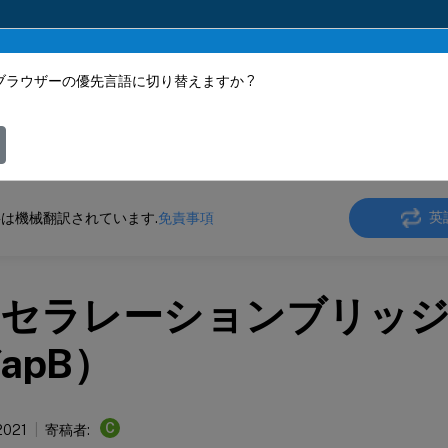
ブラウザーの優先言語に切り替えますか ?
ツは動的に機械翻訳されています。
フィ
 SD-WAN WANOP
Citrix SD-WAN WANOP 11.1
英
は機械翻訳されています.
免責事項
セラレーションブリッジ
apB）
C
 2021
寄稿者: