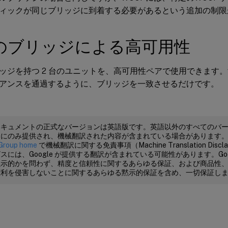
ィックが同じブリッジに到着する必要があるという追加の制限
のブリッジによる高可用性
ッジを持つ 2 台のユニットを、高可用性ペアで使用できます
アンスを通過するように、ブリッジを一致させるだけです。
ドキュメントの正式なバージョンは英語版です。英語以外のすべてのバ
めにのみ提供され、機械翻訳された内容が含まれている場合があります
Group home
で機械翻訳に関する免責事項（Machine Translation Dis
スには、Google が提供する翻訳が含まれている可能性があります。Goo
黙示的かを問わず、精度と信頼性に関するあらゆる保証、および商品性
権利を侵害しないことに関するあらゆる黙示的保証を含め、一切保証し