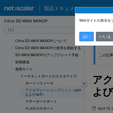
製品ドキュメント
Webサイトの表示を
Citrix SD-WAN WANOP
このコンテン
11.1
Citrix
はい
いいえ
Citrix SD-WAN WANOPについて
Citrix SD-WAN WANOPの使用を開始する
この記事
SD-WAN WANOPのアップグレード手順
初期構成
展開モード
アク
イーサネットポートのカスタマイズ
ポートパラメータ
<
よび
アクセラレーションブリッジ（apA
およびapB）
マザーボードポート
VLAN のサポート
April 19,