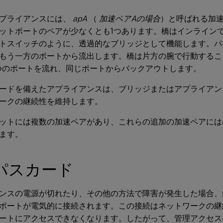
プライアンスには、
apA
（
加速ペアAの場合
）と呼ばれる加
ットポートのペアが少なくとも1つあります。橋はインラインで機
トスイッチのように、透過的なブリッジとして機能します。パ
もう一方のポートから流出します。橋は片方の腕で行動すること
つのポートを流れ、同じポートからバックアウトします。
ードを備えたアプライアンスは、ブリッジまたはアプライアン
ークの継続性を維持します。
ットには複数の加速ペアがあり、これらの追加の加速ペアにはa
ます。
パスカード
ンスの電源が切れたり、その他の方法で障害が発生した場合、
ポートが電気的に接続されます。この接続はネットワークの継
ートにアクセスできなくなります。したがって、管理アクセス