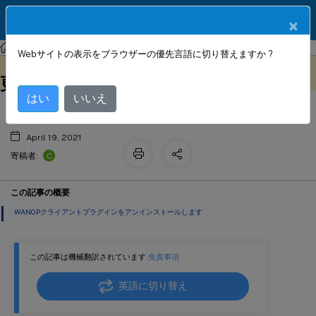
製品ドキュメン
JA
×
ト
Citrix SD-WAN WANOP
Citrix SD-WAN WANOP 11.1
Webサイトの表示をブラウザーの優先言語に切り替えますか ?
Citrix SD-WAN WANOPプラグインを
このコンテンツは動的に機械
フィードバックを提供する
翻訳されています。
更新します
はい
いいえ
April 19, 2021
C
寄稿者:
この記事の概要
WANOPクライアントプラグインをアンインストールします
この記事は機械翻訳されています.
免責事項
英語に切り替え