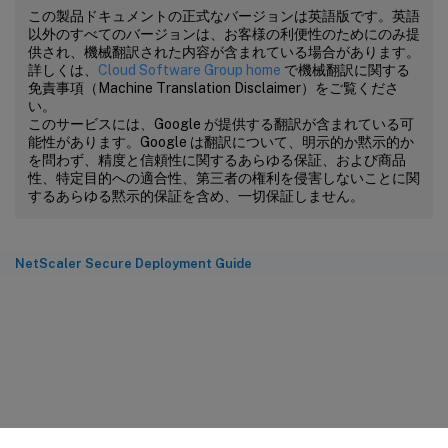
この製品ドキュメントの正式なバージョンは英語版です。英語
以外のすべてのバージョンは、お客様の利便性のためにのみ提
供され、機械翻訳された内容が含まれている場合があります。
詳しくは、
Cloud Software Group home
で機械翻訳に関する
免責事項（Machine Translation Disclaimer）をご覧くださ
い。
このサービスには、Google が提供する翻訳が含まれている可
能性があります。Google は翻訳について、明示的か黙示的か
を問わず、精度と信頼性に関するあらゆる保証、および商品
性、特定目的への適合性、第三者の権利を侵害しないことに関
するあらゆる黙示的保証を含め、一切保証しません。
NetScaler Secure Deployment Guide