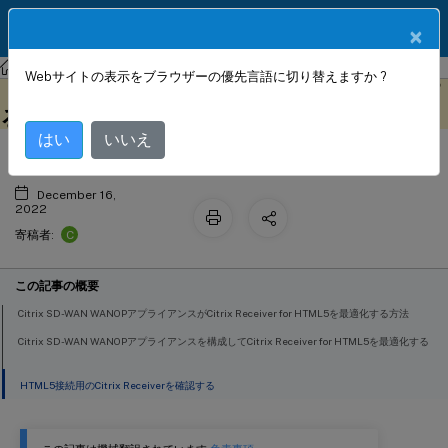
製品ドキュメン
JA
×
ト
Citrix SD-WAN WANOP
Citrix SD-WAN WANOP 11.1
Webサイトの表示をブラウザーの優先言語に切り替えますか ?
HTML5用にCitrix Receiverを最適化す
このコンテンツは動的に機械
フィードバックを提供する
翻訳されています。
る
はい
いいえ
December 16,
2022
C
寄稿者:
この記事の概要
Citrix SD-WAN WANOPアプライアンスがCitrix Receiver for HTML5を最適化する方法
Citrix SD-WAN WANOPアプライアンスを構成してCitrix Receiver for HTML5を最適化する
HTML5接続用のCitrix Receiverを確認する