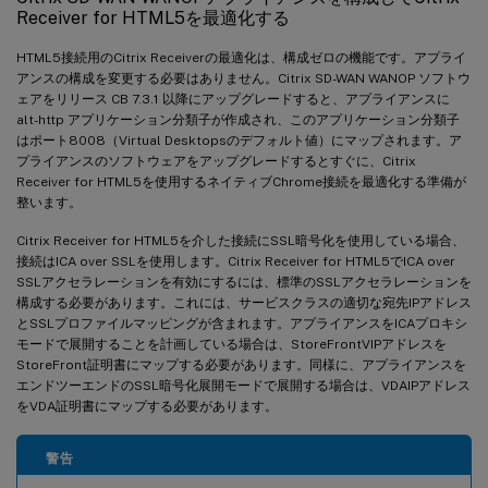
Receiver for HTML5を最適化する
HTML5接続用のCitrix Receiverの最適化は、構成ゼロの機能です。アプライ
アンスの構成を変更する必要はありません。Citrix SD-WAN WANOP ソフトウ
ェアをリリース CB 7.3.1 以降にアップグレードすると、アプライアンスに
alt-http アプリケーション分類子が作成され、このアプリケーション分類子
はポート8008（Virtual Desktopsのデフォルト値）にマップされます。ア
プライアンスのソフトウェアをアップグレードするとすぐに、Citrix
Receiver for HTML5を使用するネイティブChrome接続を最適化する準備が
整います。
Citrix Receiver for HTML5を介した接続にSSL暗号化を使用している場合、
接続はICA over SSLを使用します。Citrix Receiver for HTML5でICA over
SSLアクセラレーションを有効にするには、標準のSSLアクセラレーションを
構成する必要があります。これには、サービスクラスの適切な宛先IPアドレス
とSSLプロファイルマッピングが含まれます。アプライアンスをICAプロキシ
モードで展開することを計画している場合は、StoreFrontVIPアドレスを
StoreFront証明書にマップする必要があります。同様に、アプライアンスを
エンドツーエンドのSSL暗号化展開モードで展開する場合は、VDAIPアドレス
をVDA証明書にマップする必要があります。
警告