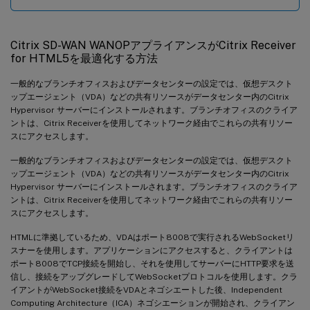
Citrix SD-WAN WANOPアプライアンスがCitrix Receiver
for HTML5を最適化する方法
一般的なブランチオフィスおよびデータセンターの設定では、仮想デスクト
ップエージェント（VDA）などの共有リソースがデータセンター内のCitrix
Hypervisor サーバーにインストールされます。ブランチオフィスのクライア
ントは、Citrix Receiverを使用してネットワーク経由でこれらの共有リソー
スにアクセスします。
一般的なブランチオフィスおよびデータセンターの設定では、仮想デスクト
ップエージェント（VDA）などの共有リソースがデータセンター内のCitrix
Hypervisor サーバーにインストールされます。ブランチオフィスのクライア
ントは、Citrix Receiverを使用してネットワーク経由でこれらの共有リソー
スにアクセスします。
HTMLに準拠しているため、VDAはポート8008で実行されるWebSocketリ
スナーを使用します。アプリケーションにアクセスすると、クライアントは
ポート8008でTCP接続を開始し、それを使用してサーバーにHTTP要求を送
信し、接続をアップグレードしてWebSocketプロトコルを使用します。クラ
イアントがWebSocket接続をVDAとネゴシエートした後、Independent
Computing Architecture（ICA）ネゴシエーションが開始され、クライアン