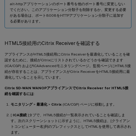
alt-httpアプリケーションのポート番号を他のポート番号に変更しない
でください。このアプリケーション分類子を削除するか、変更する必要
がある場合は、ポート8008をHTTPアプリケーション分類子に追加す
る必要があります。
HTML5接続用のCitrix Receiverを確認する
アプライアンスがHTML5接続用にCitrix Receiverを最適化していることを確
認するために、接続がCitrixにリストされているかどうかを確認できます
(ICA/CGP) およびICAAdvancedモニタリングページ。監視ページにHTML5接
続が存在することは、アプライアンスがCitrix ReceiverをHTML5接続用に最
適化していることを示しています。
Citrix SD-WAN WANOPアプライアンスでCitrix Receiver for HTML5接
続を確認するには
:
モニタリング
>
最適化
>
Citrix
(ICA/CGP) ページに移動します。
[
ICA接続
]タブで、HTML5接続が一覧表示されていることを確認しま
す。次のスクリーンショットに示すように、HTML5接続は、[クライアン
トコンピューター名]列のプレフィックスとしてHTMLを使用して表示され
ます。