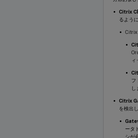
Citrix C
るよう
Citr
Ci
O
ィ
C
フ
し
Citrix
を検出
Gat
ータ
シが