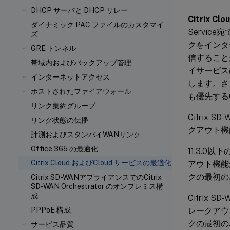
DHCP サーバと DHCP リレー
Citrix
ダイナミック PAC ファイルのカスタマイ
Servi
ズ
クをインタ
GRE トンネル
信すること
帯域内およびバックアップ管理
イサービス
インターネットアクセス
します。さら
ホストされたファイアウォール
も優先する
リンク集約グループ
Citrix 
リンク状態の伝播
クアウト機
計測およびスタンバイWANリンク
Office 365 の最適化
11.3.0以
Citrix Cloud およびCloud サービスの最適化
アウト機能が
クの最初の
Citrix SD-WANアプライアンスでのCitrix
SD-WAN Orchestrator のオンプレミス構
成
Citrix 
レークアウト
PPPoE 構成
クの最初の
サービス品質