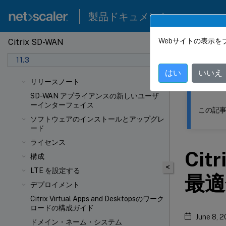
製品ドキュメント
Webサイトの表示を
Citrix SD-WAN
このコンテン
11.3
Citrix
はい
いいえ
リリースノート
SD-WAN アプライアンスの新しいユーザ
ーインターフェイス
この記事
ソフトウェアのインストールとアップグレ
ード
ライセンス
Cit
構成
<
LTE を設定する
最適
デプロイメント
Citrix Virtual Apps and Desktopsのワーク
ロードの構成ガイド
June 8, 
ドメイン・ネーム・システム