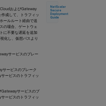
リ
NetScaler
監
x CloudおよびGateway
Secure
視
Deployment
ーを作成して、トラフィッ
Guide
ホールルート経由で送
ト
スの場合、ゲートウェ
ラ
トに不要な遅延を追加
ブ
ル
ックを可視化し、仮想パスより
シ
ュ
ー
テ
Gatewayサービスのブレー
ィ
ン
グ
atewayサービスのブレーク
wayサービスのトラフィッ
およびGatewayサービスのブ
wayサービスのトラフィッ