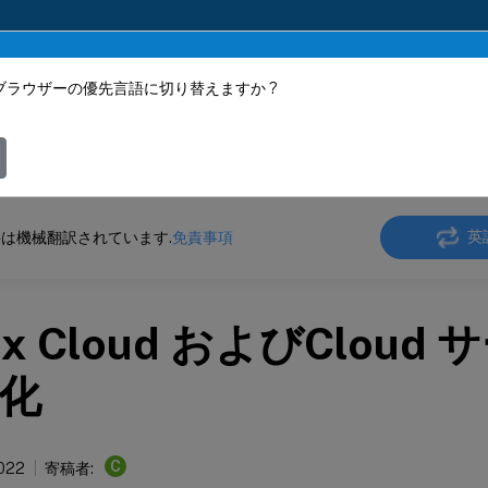
ブラウザーの優先言語に切り替えますか ?
ツは動的に機械翻訳されています。
フィ
 SD-WAN
Citrix SD-WAN 11.3
英
は機械翻訳されています.
免責事項
rix Cloud およびClou
化
C
2022
寄稿者: