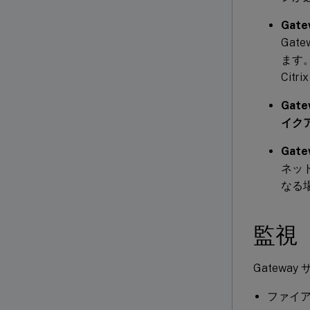
Gat
Ga
ます
Cit
Ga
イク
Gat
ネッ
なる
監視
Gatewa
ファイ