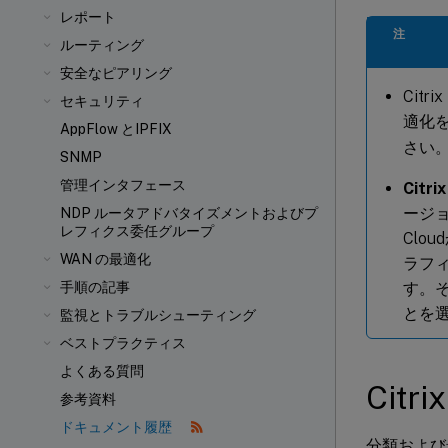
レポート
注
ルーティング
安全なピアリング
Citr
セキュリティ
適化
AppFlow とIPFIX
さい
SNMP
管理インタフェース
Citr
ージョ
NDP ルータアドバタイズメントおよびプ
レフィクス委任グループ
Clo
WAN の最適化
ラフ
す。そ
手順の記事
とを
監視とトラブルシューティング
ベストプラクティス
よくある質問
Cit
参考資料
ドキュメント履歴
分類および