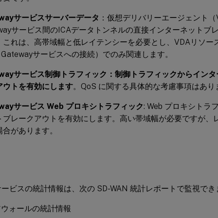
ewayサービスサーバーデータ
：仮想デリバリーエージェント（VDA
tewayサービス間のICAデータトンネルの直接インターネット
。これは、高帯域幅と低レイテンシーを必要とし、VDAリソース
rix Gatewayサービスへの接続）でのみ関連します。
tewayサービス制御トラフィック：制御トラフィックからイン
アウトを有効にします
。QoS に関する具体的な考慮事項はあり
ewayサービス Web プロキシトラフィック
: Web プロキシト
トブレークアウトを有効にします。高い帯域幅が必要ですが、
場合があります。
y サービスの統計情報は、次の SD-WAN 統計レポートで監視で
アウォールの統計情報