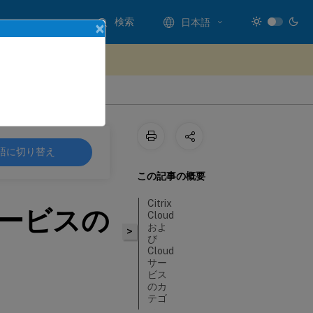
検索
日本語
×
ードバックを提供する
語に切り替え
この記事の概要
Citrix
d サービスの
Cloud
およ
>
び
Cloud
サー
ビス
のカ
テゴ