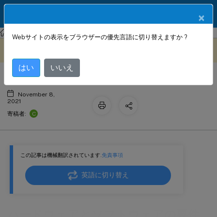
製品ドキュメン
JA
×
ト
Citrix SD-WAN
Citrix SD-WAN 11.3
Webサイトの表示をブラウザーの優先言語に切り替えますか ?
ハードウェアとソフトウェアの要件
このコンテンツは動的に機械
フィードバックを提供する
翻訳されています。
はい
いいえ
November 8,
2021
C
寄稿者:
この記事は機械翻訳されています.
免責事項
英語に切り替え
ハードウェアとソフトウェアの要件